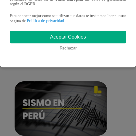
del 2022 – Programa completo
del 2
según el
RGPD
.
Para conocer mejor como se utilizan tus datos te invitamos leer nuestra
Política de privacidad
pagina de
.
También te puede
Aceptar Cookies
Rechazar
interesar