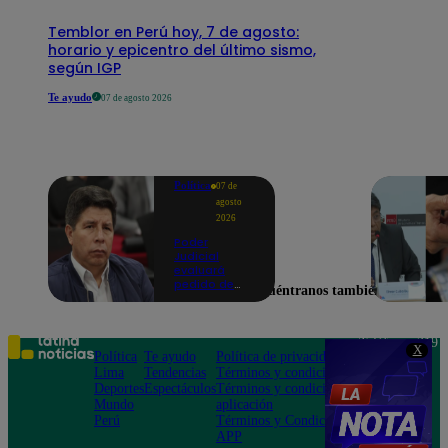
Temblor en Perú hoy, 7 de agosto:
horario y epicentro del último sismo,
según IGP
Te ayudo
07 de agosto 2026
Política
07 de
agosto
2026
Poder
Judicial
evaluará
pedido de
Encuéntranos también en
excarcelación
y nulidad de
condena de
Pedro
Teléfono: 219
X
Castillo
Política
Te ayudo
Política de privacidad
1000
Lima
Tendencias
Términos y condiciones
Av. San
Deportes
Espectáculos
Términos y condiciones
Felipe 968
Mundo
aplicación
Jesús María
Perú
Términos y Condiciones
APP