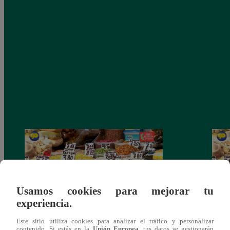
Usamos cookies para mejorar tu
experiencia.
Este sitio utiliza cookies para analizar el tráfico y personalizar
Mujeres al Mando – Viernes 25 de febrero
Mujer
contenido. Si estás en la
Unión Europea
, tus datos se gestionarán