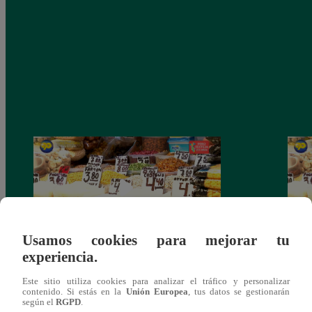
Usamos cookies para mejorar tu
experiencia.
Mujeres al Mando – Viernes 25 de febrero
Mujer
Este sitio utiliza cookies para analizar el tráfico y personalizar
del 2022 – Programa completo
del 2
contenido. Si estás en la
Unión Europea
, tus datos se gestionarán
según el
RGPD
.