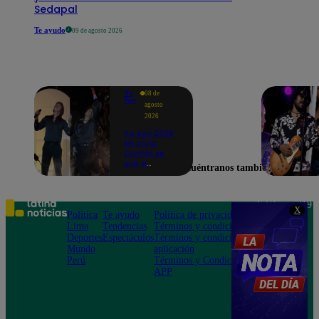
Sedapal
Te ayudo
09 de agosto 2026
Yo
08 de
Soy
agosto
2026
Yo Soy 2026
EN VIVO:
Cachín se
une a
Encuéntranos también en
Raphael
para cantar
una
espectacular
Teléfono: 219
X
versión de
Política
Te ayudo
Política de privacidad
1000
“Amor mío”
Lima
Tendencias
Términos y condiciones
Av. San
Deportes
Espectáculos
Términos y condiciones
Felipe 968
Mundo
aplicación
Jesús María
Perú
Términos y Condiciones
APP