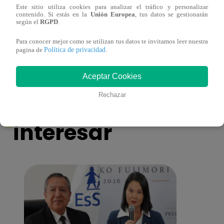
Este sitio utiliza cookies para analizar el tráfico y personalizar
contenido. Si estás en la
Unión Europea
, tus datos se gestionarán
según el
RGPD
.
Mujeres al Mando – Viernes 25 de febrero
Mujer
del 2022 – Programa completo
del 2
Para conocer mejor como se utilizan tus datos te invitamos leer nuestra
Política de privacidad
pagina de
.
Aceptar Cookies
También te puede
Rechazar
interesar