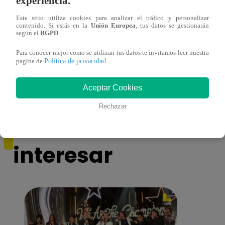
experiencia.
Este sitio utiliza cookies para analizar el tráfico y personalizar
contenido. Si estás en la
Unión Europea
, tus datos se gestionarán
según el
RGPD
.
Mujeres al Mando – Viernes 25 de febrero
Mujer
Para conocer mejor como se utilizan tus datos te invitamos leer nuestra
del 2022 – Programa completo
del 2
Política de privacidad
pagina de
.
Aceptar Cookies
Rechazar
También te puede
interesar