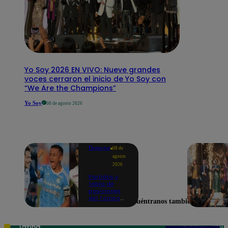
Yo Soy 2026 EN VIVO: Nueve grandes
voces cerraron el inicio de Yo Soy con
“We Are the Champions”
Yo Soy
08 de agosto 2026
Deportes
08 de
agosto
2026
Partidos y
tabla de
posiciones
del Torneo
Encuéntranos también en
Clausura EN
VIVO: así van
los equipos
en la fecha 4
Teléfono: 219