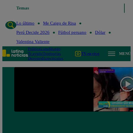
Temas
Lo último
Me Caigo de Risa
Perú Decide 2
Lo último
Me Caigo de Risa
Perú Decide 2026
Fútbol peruano
Dólar
Valentina Valiente
Política
Lima
Mundo
Te ayudo
Tendencias
TV en vivo
MENÚ
Deportes
Espectáculos