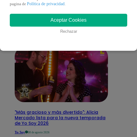
También te puede
Política de privacidad
pagina de
.
Aceptar Cookies
interesar
Rechazar
"Más gracioso y más divertido": Alicia
Mercado lista para la nueva temporada
de Yo Soy 2026
Yo Soy
08 de agosto 2026