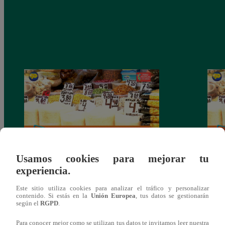
Usamos cookies para mejorar tu
Mujeres al Mando – Viernes 25 de febrero
Mujer
experiencia.
del 2022 – Programa completo
del 2
Este sitio utiliza cookies para analizar el tráfico y personalizar
contenido. Si estás en la
Unión Europea
, tus datos se gestionarán
según el
RGPD
.
Para conocer mejor como se utilizan tus datos te invitamos leer nuestra