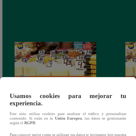
Usamos cookies para mejorar tu
Mujeres al Mando – Viernes 25 de febrero
Mujer
experiencia.
del 2022 – Programa completo
del 2
Este sitio utiliza cookies para analizar el tráfico y personalizar
contenido. Si estás en la
Unión Europea
, tus datos se gestionarán
según el
RGPD
.
Para conocer mejor como se utilizan tus datos te invitamos leer nuestra