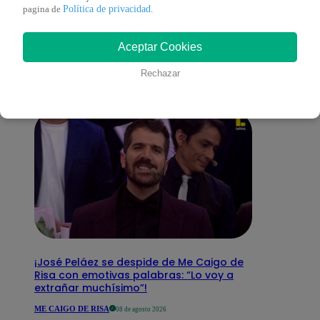
También te puede
Política de privacidad
pagina de
.
Aceptar Cookies
interesar
Rechazar
¡José Peláez se despide de Me Caigo de
Risa con emotivas palabras: “Lo voy a
extrañar muchísimo”!
ME CAIGO DE RISA
08 de agosto 2026