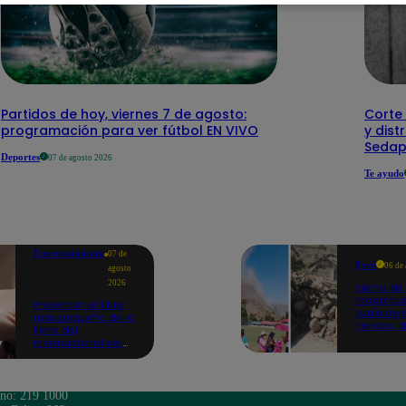
Partidos de hoy, viernes 7 de agosto:
Corte 
programación para ver fútbol EN VIVO
y dist
Sedap
Deportes
07 de agosto 2026
Te ayudo
Entretenimiento
07 de
Perú
06 de
agosto
2026
Sismo de
magnitud
Presentan el libro
Junín dej
más pequeño de la
heridos, 
Feria del
hogares 
Internacional del
propició
Libro de Lima: mide
desprend
casi la falange de
un dedo
ono: 219 1000