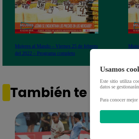
Mujeres al Mando – Viernes 25 de febrero
Mujer
del 2022 – Programa completo
del 2
Usamos cook
Este sitio utiliza c
También te puede i
datos se gestionará
Para conocer mejor 