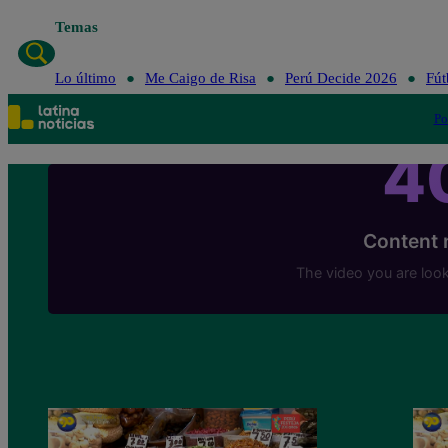
Temas
Lo último
Me 
Lo último
Me Caigo de Risa
Perú Decide 2026
Fút
Po