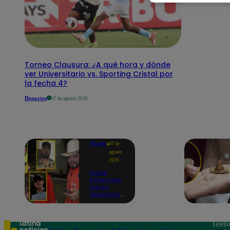
Torneo Clausura: ¿A qué hora y dónde
ver Universitario vs. Sporting Cristal por
la fecha 4?
Deportes
07 de agosto 2026
Mundo
07 de
agosto
2026
Nueve
influencers
fueron
asesinados
por la
guerra
interna en
el Cártel de
Teléf