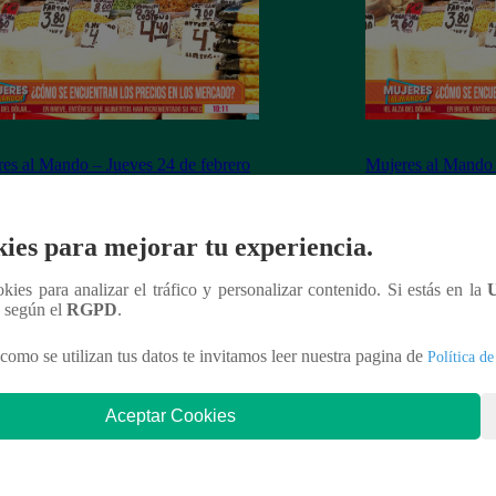
es al Mando – Jueves 24 de febrero
Mujeres al Mando 
022 – Programa completo
febrero del 2022 
ies para mejorar tu experiencia.
ookies para analizar el tráfico y personalizar contenido. Si estás en la
nteresar
n según el
RGPD
.
como se utilizan tus datos te invitamos leer nuestra pagina de
Política de
Aceptar Cookies