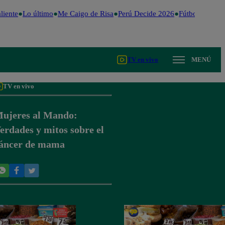
iente
Lo último
Me Caigo de Risa
Perú Decide 2026
Fútbol peruano
TV en vivo
MENÚ
TV en vivo
ujeres al Mando:
erdades y mitos sobre el
áncer de mama