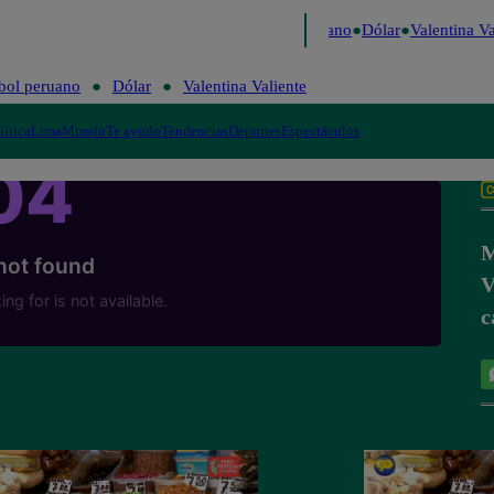
Caigo de Risa
Perú Decide 2026
Fútbol peruano
Dólar
Valentina Val
bol peruano
Dólar
Valentina Valiente
lítica
Lima
Mundo
Te ayudo
Tendencias
Deportes
Espectáculos
M
V
c