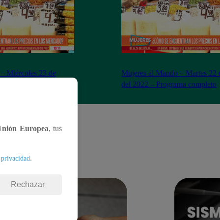
– Miércoles 23 de
Mujeres al Mando – Martes 22 
– Programa completo
del 2022 – Programa completo
Unión Europea
, tus
.
 privacidad
Rechazar