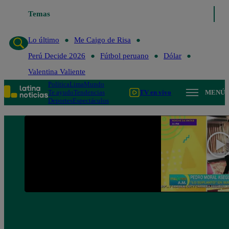
Temas
Lo último
Me Caigo de Ri
Lo último
Me Caigo de Risa
Perú Decide 2026
Fútbol peruano
Dólar
Valentina Valiente
Política
Lima
Mundo
Te ayudo
Tendencias
TV en vivo
MENÚ
Deportes
Espectáculos