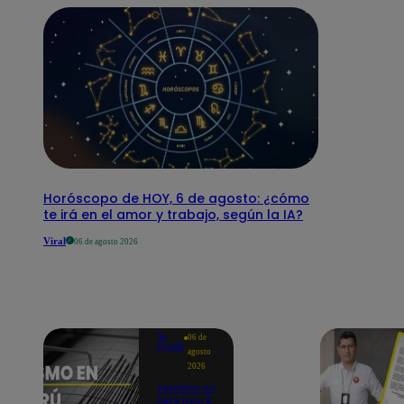
Horóscopo de HOY, 6 de agosto: ¿cómo
te irá en el amor y trabajo, según la IA?
Viral
06 de agosto 2026
Te
06 de
ayudo
agosto
2026
Temblor en
Perú hoy, 6