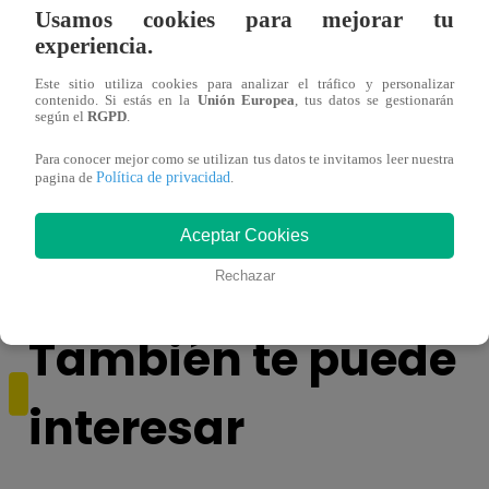
Usamos cookies para mejorar tu
experiencia.
Este sitio utiliza cookies para analizar el tráfico y personalizar
contenido. Si estás en la
Unión Europea
, tus datos se gestionarán
según el
RGPD
.
Para conocer mejor como se utilizan tus datos te invitamos leer nuestra
Política de privacidad
pagina de
.
Mujeres al Mando – Viernes 25 de febrero
Mujer
del 2022 – Programa completo
del 2
Aceptar Cookies
Rechazar
También te puede
interesar