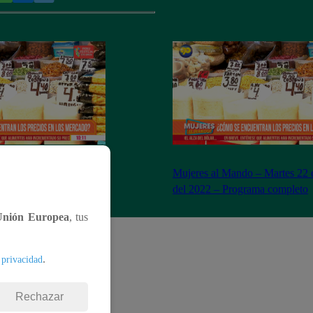
– Miércoles 23 de
Mujeres al Mando – Martes 22 
– Programa completo
del 2022 – Programa completo
Unión Europea
, tus
.
 privacidad
Rechazar