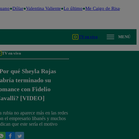
uano
Dólar
Valentina Valiente
Lo último
Me Caigo de Risa
Perú Dec
TV en vivo
MENÚ
TV en vivo
Por qué Sheyla Rojas
abría terminado su
omance con Fidelio
avalli? [VIDEO]
a rubia no aparece más en las redes
on el empresario libanés y muchos
ndican que este sería el motivo