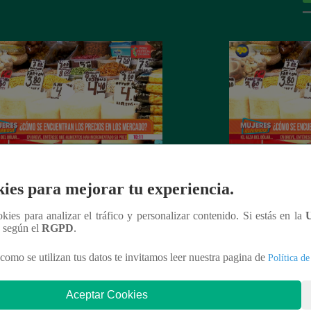
es al Mando – Jueves 24 de febrero
Mujeres al Mando 
ies para mejorar tu experiencia.
022 – Programa completo
febrero del 2022 
ookies para analizar el tráfico y personalizar contenido. Si estás en la
n según el
RGPD
.
como se utilizan tus datos te invitamos leer nuestra pagina de
Política de
nteresar
Aceptar Cookies