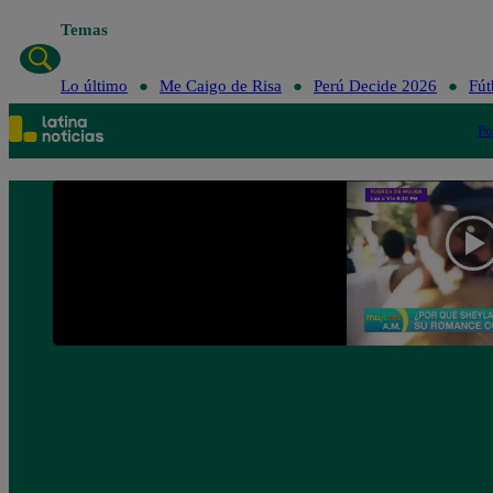
Temas
Lo último
Me Caigo de Risa
Perú Decide 2026
Fút
Po