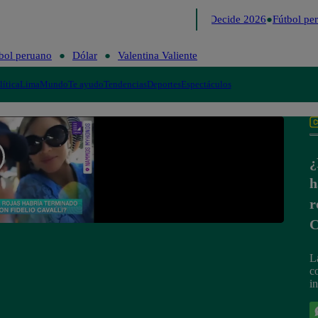
Lo último
Me Caigo de Risa
Perú Decide 2026
Fútbol per
bol peruano
Dólar
Valentina Valiente
lítica
Lima
Mundo
Te ayudo
Tendencias
Deportes
Espectáculos
¿
h
r
C
L
c
i