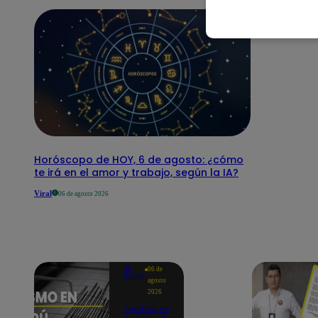
Horóscopo de HOY, 6 de agosto: ¿cómo
te irá en el amor y trabajo, según la IA?
Viral
06 de agosto 2026
Te
06 de
ayudo
agosto
2026
Temblor en