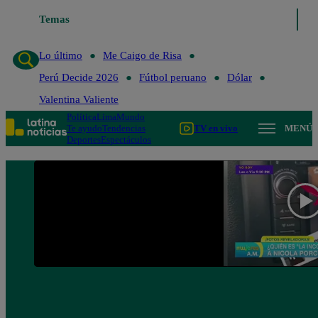
Temas
Lo último
Me Caigo de Risa
Lo último
Me Caigo de Risa
Perú Decide 2026
Fútbol peruano
Dólar
Valentina Valiente
Política
Lima
Mundo
Te ayudo
Tendencias
TV en vivo
MENÚ
Deportes
Espectáculos