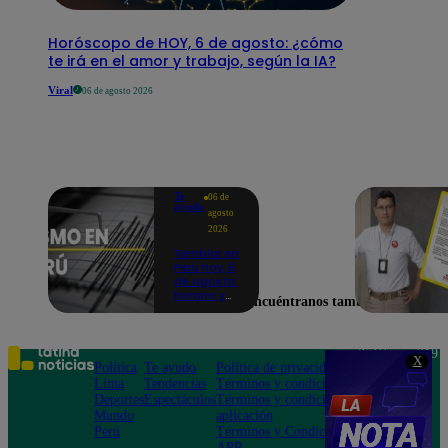
Horóscopo de HOY, 6 de agosto: ¿cómo
te irá en el amor y trabajo, según la IA?
Viral
06 de agosto 2026
Te
06 de
ayudo
agosto
2026
Temblor en
Perú hoy, 6
de agosto:
horario y
Encuéntranos también en
epicentro
del último
sismo,
según IGP
Teléfono: 219
X
Política
Te ayudo
Política de privacidad
1000
Lima
Tendencias
Términos y condiciones
Av. San
Deportes
Espectáculos
Términos y condiciones
Felipe 968
Mundo
aplicación
Jesús María
Perú
Términos y Condiciones
APP