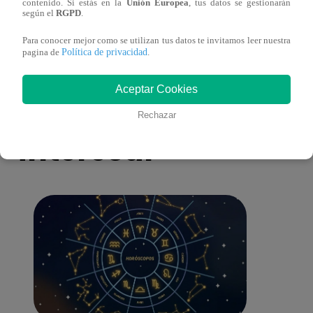
Mujeres al Mando – Viernes 25 de febrero
Mujer
contenido. Si estás en la
Unión Europea
, tus datos se gestionarán
según el
RGPD
.
del 2022 – Programa completo
del 2
Para conocer mejor como se utilizan tus datos te invitamos leer nuestra
Política de privacidad
pagina de
.
Aceptar Cookies
También te puede
Rechazar
interesar