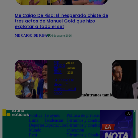
Me Caigo De Risa: El inesperado chiste de
tres actos de Manuel Gold que hizo
explotar a todo el set
ME CAIGO DE RISA
06 de agosto 2026
ME
06 de
CAIGO
agosto
DE
RISA
2026
"A Peláez le
dicen...":
Manuel Gold
hace
Encuéntranos también en
explotar de
risa a Julio
Díaz antes
de contar el
Teléfono: 219
X
chiste
Política
Te ayudo
Política de privacidad
1000
Lima
Tendencias
Términos y condiciones
Av. San
Deportes
Espectáculos
Términos y condiciones
Felipe 968
Mundo
aplicación
Jesús María
Perú
Términos y Condiciones