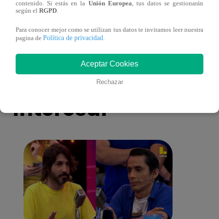
contenido. Si estás en la
Unión Europea
, tus datos se gestionarán
Mujeres al Mando – Viernes 25 de febrero
Mujer
según el
RGPD
.
del 2022 – Programa completo
del 2
Para conocer mejor como se utilizan tus datos te invitamos leer nuestra
Política de privacidad
pagina de
.
Aceptar Cookies
También te puede
Rechazar
interesar