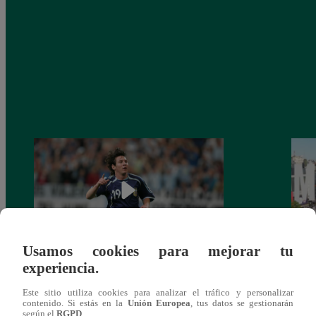
Usamos cookies para mejorar tu
experiencia.
Messi, a 19 años de su debut en los
Lanza
Mundiales
sobre
Este sitio utiliza cookies para analizar el tráfico y personalizar
Qata
contenido. Si estás en la
Unión Europea
, tus datos se gestionarán
según el
RGPD
.