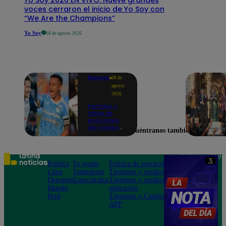
voces cerraron el inicio de Yo Soy con
“We Are the Champions”
Yo Soy
08 de agosto 2026
Deportes
08 de
agosto
2026
Partidos y
tabla de
posiciones
del Torneo
Encuéntranos también en
Clausura EN
VIVO: así van
los equipos
en la fecha 4
Teléfono: 219
X
Política
Te ayudo
Política de privacidad
1000
Lima
Tendencias
Términos y condiciones
Av. San
Deportes
Espectáculos
Términos y condiciones
Felipe 968
Mundo
aplicación
Jesús María
Perú
Términos y Condiciones
APP