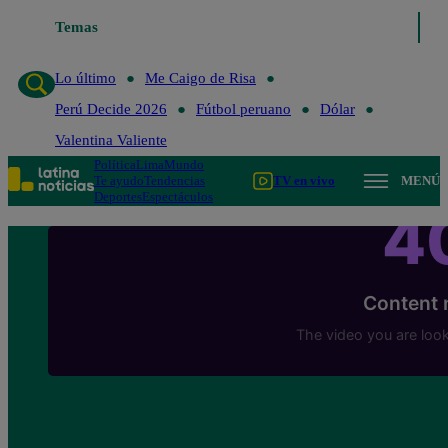
Temas
Lo último
Me Caigo de 
Lo último
Me Caigo de Risa
Perú Decide 2026
Fútbol peruano
Dólar
Valentina Valiente
Política
Lima
Mundo
Te ayudo
Tendencias
TV en vivo
MENÚ
Deportes
Espectáculos