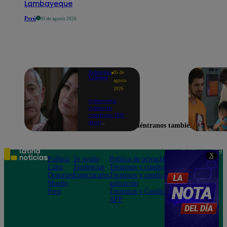
Lambayeque
Perú
05 de agosto 2026
Valentina
05 de
Valiente
agosto
2026
Valentina
Valiente
capítulo 108:
¡Don
Encuéntranos también en
Edmundo
empieza a
sospechar de
Frida tras
Teléfono: 219
X
descubrir una
Política
Te ayudo
Política de privacidad
1000
contradicción
Lima
Tendencias
Términos y condiciones
Av. San
en una
Deportes
Espectáculos
Términos y condiciones
Felipe 968
conversación!
Mundo
aplicación
Jesús María
Perú
Términos y Condiciones
APP