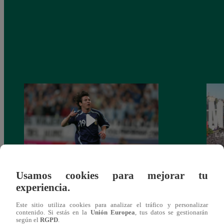
Usamos cookies para mejorar tu
Messi, a 19 años de su debut en los
Lanza
experiencia.
Mundiales
sobre
Qata
Este sitio utiliza cookies para analizar el tráfico y personalizar
contenido. Si estás en la
Unión Europea
, tus datos se gestionarán
según el
RGPD
.