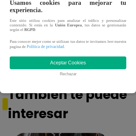
Usamos cookies para mejorar tu
experiencia.
Este sitio utiliza cookies para analizar el tráfico y personalizar
contenido. Si estás en la
Unión Europea
, tus datos se gestionarán
según el
RGPD
.
Para conocer mejor como se utilizan tus datos te invitamos leer nuestra
Política de privacidad
pagina de
.
Snack Bamm: Mira las divertidas trivias
Snack
hechas al cómico Joao [Video]
hecha
Aceptar Cookies
Rechazar
También te puede
interesar