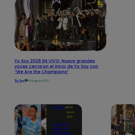
Yo Soy 2026 EN VIVO: Nueve grandes
voces cerraron el inicio de Yo Soy con
“We Are the Champions”
Yo Soy
08 de agosto 2026
Deportes
08 de
agosto
2026
Partidos y
tabla de
posiciones