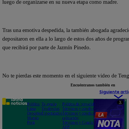
luego de organizarse en su nueva etapa como madre.
Tras una emotiva despedida, la también abogada agradeció
depositaron en ella a lo largo de estos dos años de prog
que recibirá por parte de Jazmín Pinedo.
No te pierdas este momento en el siguiente video de Ten
Encuéntranos también en
Siguiente artí
Teléfono: 219
X
Política
Te ayudo
Política de privacidad
1000
Lima
Tendencias
Términos y condiciones
Av. San
Deportes
Espectáculos
Términos y condiciones
Felipe 968
Mundo
aplicación
Jesús María
Perú
Términos y Condiciones
APP