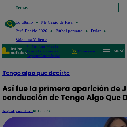
Temas
Lo último
Me Caigo de Ri
Lo último
Me Caigo de Risa
Perú Decide 2026
Fútbol peruano
Dólar
Valentina Valiente
Política
Lima
Mundo
Te ayudo
Tendencias
TV en vivo
MENÚ
Deportes
Espectáculos
Tengo algo que decirte
Así fue la primera aparición de 
conducción de Tengo Algo Que D
Tengo algo que decirte
a las 17:23