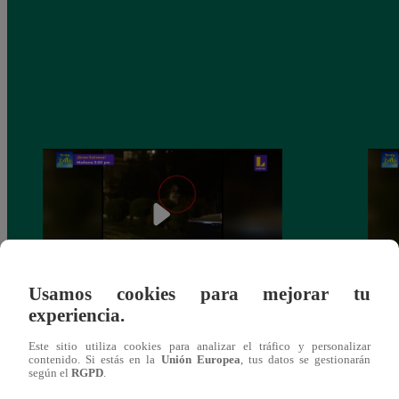
Usamos cookies para mejorar tu
experiencia.
Sofía Franco ocasiona triple choque en
Sofía
estado de ebriedad
estad
Este sitio utiliza cookies para analizar el tráfico y personalizar
contenido. Si estás en la
Unión Europea
, tus datos se gestionarán
según el
RGPD
.