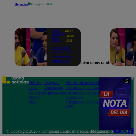
Deportes
06 de agosto 2026
ME
06 de
CAIGO
agosto
DE
RISA
2026
Me Caigo
De Risa: El
inesperado
chiste de
Encuéntranos también en
tres actos
de Manuel
Gold que
hizo
Teléfono: 219
X
explotar a
Política
Te ayudo
Política de privacidad
1000
todo el set
Lima
Tendencias
Términos y condiciones
Av. San
Deportes
Espectáculos
Términos y condiciones
Felipe 968
Mundo
aplicación
Jesús María
Perú
Términos y Condiciones
APP
© Copyright 2026 - Compañía Latinoamericana de Radio Difusión S.A.
Síguenos