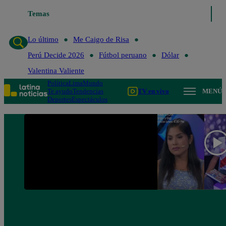
Temas
Lo último
Me Caigo de Risa
Perú Decide 20
Lo último
Me Caigo de Risa
Perú Decide 2026
Fútbol peruano
Dólar
Valentina Valiente
Política
Lima
Mundo
Te ayudo
Tendencias
TV en vivo
MENÚ
Deportes
Espectáculos