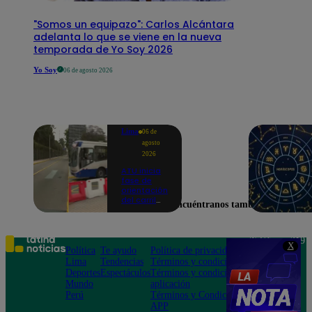
"Somos un equipazo": Carlos Alcántara
adelanta lo que se viene en la nueva
temporada de Yo Soy 2026
Yo Soy
06 de agosto 2026
Lima
06 de
agosto
2026
ATU inicia
fase de
orientación
del carril
Encuéntranos también en
exclusivo
para el
Corredor
Azul en la
Teléfono: 219
X
av.
Política
Te ayudo
Política de privacidad
1000
Arequipa |
Lima
Tendencias
Términos y condiciones
Av. San
VIDEO
Deportes
Espectáculos
Términos y condiciones
Felipe 968
Mundo
aplicación
Jesús María
Perú
Términos y Condiciones
APP