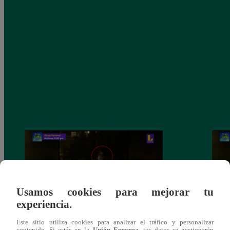
Usamos cookies para mejorar tu
experiencia.
Este sitio utiliza cookies para analizar el tráfico y personalizar
Sofía Franco ocasiona triple choque en
Sofía
contenido. Si estás en la
Unión Europea
, tus datos se gestionarán