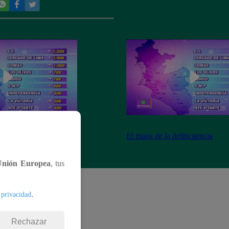
ncuencia
El mapa de la delincuencia
Unión Europea
, tus
.
 privacidad
Rechazar