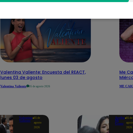
Valentina Valiente: Encuesta del REACT,
Me Cai
lunes 03 de agosto
Miérc
Valentina Valiente
ME CAIG
05 de agosto 2026
Valentina
Arriba
05 de
05 de
Valiente
Mi
agosto
agost
Gente
2026
2026