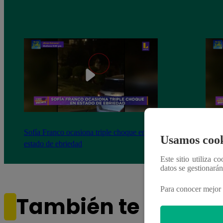
Sofía Franco ocasiona triple choque en
Sofía
Usamos cook
estado de ebriedad
estad
Este sitio utiliza c
datos se gestionará
Para conocer mejor 
También te puede i