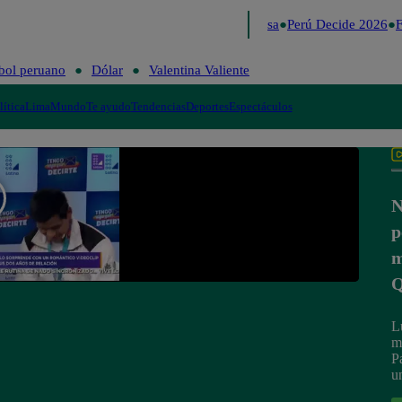
Lo último
Me Caigo de Risa
Perú Decide 2026
F
bol peruano
Dólar
Valentina Valiente
lítica
Lima
Mundo
Te ayudo
Tendencias
Deportes
Espectáculos
N
p
m
Q
L
m
P
u