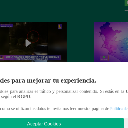
 Franco ocasiona triple choque en
El mapa de la deli
ies para mejorar tu experiencia.
o de ebriedad
ookies para analizar el tráfico y personalizar contenido. Si estás en la
n según el
RGPD
.
como se utilizan tus datos te invitamos leer nuestra pagina de
Política de
nteresar
Aceptar Cookies