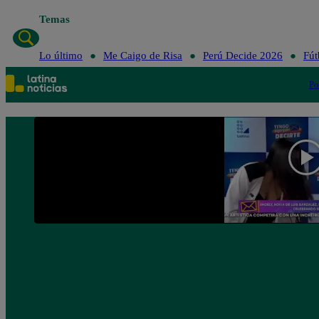
Temas
Lo último
Me Caigo de Risa
Perú Decide 2026
Fút
Po