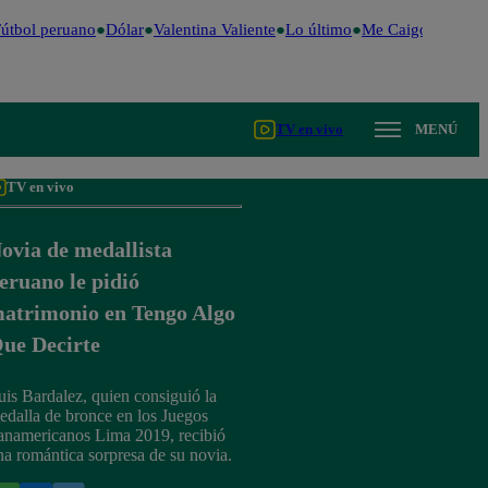
útbol peruano
Dólar
Valentina Valiente
Lo último
Me Caigo de Risa
TV en vivo
MENÚ
TV en vivo
ovia de medallista
eruano le pidió
atrimonio en Tengo Algo
ue Decirte
uis Bardalez, quien consiguió la
edalla de bronce en los Juegos
anamericanos Lima 2019, recibió
na romántica sorpresa de su novia.