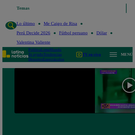
Temas
Lo último
Me Caigo de Ri
Lo último
Me Caigo de Risa
Perú Decide 2026
Fútbol peruano
Dólar
Valentina Valiente
Política
Lima
Mundo
Te ayudo
Tendencias
TV en vivo
MENÚ
Deportes
Espectáculos