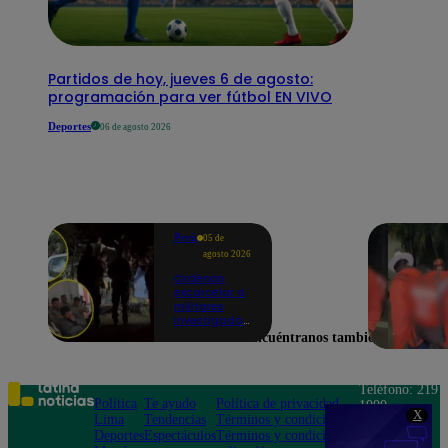
Partidos de hoy, jueves 6 de agosto:
programación para ver fútbol EN VIVO
Deportes
06 de agosto 2026
Perú
05 de
agosto 2026
Ordenan
excarcelar a
militares
investigados
por muerte
Encuéntranos también en
de jóvenes
durante
operativo en
Colcabamba
Teléfono: 219
Política
Te ayudo
Política de privacidad
1000
X
Lima
Tendencias
Términos y condiciones
Av. San
Deportes
Espectáculos
Términos y condiciones
Felipe 968