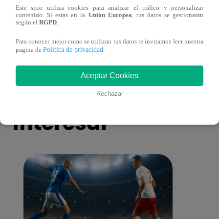
Este sitio utiliza cookies para analizar el tráfico y personalizar
contenido. Si estás en la
Unión Europea
, tus datos se gestionarán
Sofía Franco ocasiona triple choque en
Sofía
según el
RGPD
.
estado de ebriedad
estad
Para conocer mejor como se utilizan tus datos te invitamos leer nuestra
Política de privacidad
pagina de
.
Aceptar Cookies
También te puede
Rechazar
interesar