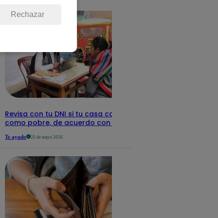
detalles
Rechazar
Revisa con tu DNI si tu casa califica
como pobre, de acuerdo con el Sisfoh
Te ayudo
25 de mayo 2026