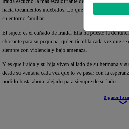
Iraida escuchó la más escalofriante de las confesiones cuan
hacía tocamientos indebidos. Lo que nunca pensó es que e
su entorno familiar.
El sujeto es el cuñado de Iraida. Ella ha puesto la denunc
chocante para su pequeña, quien tiembla cada vez que se c
siempre con violencia y bajo amenaza.
Y es que Iraida y su hija viven al lado de su hermana y s
desde su ventana cada vez que lo ve pasar con la esperanz
podido hasta ahora: alejarlo para siempre de su lado.
Siguiente a