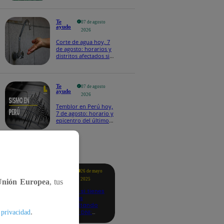
Te
07 de agosto
ayudo
2026
Corte de agua hoy, 7
de agosto: horarios y
distritos afectados sin
el servicio de Sedapal
Te
07 de agosto
ayudo
2026
Temblor en Perú hoy,
7 de agosto: horario y
epicentro del último
sismo, según IGP
tacados
Te
26 de mayo
ayudo
2025
Unión Europea
, tus
Revisa si tienes
deudas
consultando
.
con tu DNI:
 privacidad
aquí los