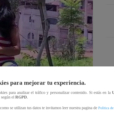
Des
ies para mejorar tu experiencia.
ookies para analizar el tráfico y personalizar contenido. Si estás en la
Compartir
n según el
RGPD
.
como se utilizan tus datos te invitamos leer nuestra pagina de
Política de