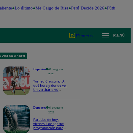
liente
Lo último
Me Caigo de Risa
Perú Decide 2026
Fútbol peruan
TV en vivo
MENÚ
 vistos ahora
Deportes
07 de agosto
2026
Torneo Clausura: ¿A
qué hora y dónde ver
Universitario vs.
Sporting Cristal por la
fecha 4?
Deportes
07 de agosto
2026
Partidos de hoy,
viernes 7 de agosto:
programación para
ver fútbol EN VIVO