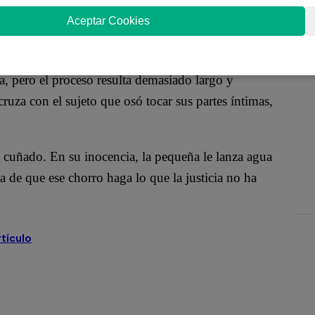
do su hija de solo seis años le contó que su tío le
Aceptar Cookies
ncontraría a otra víctima del depravado dentro de
ia, pero el proceso resulta demasiado largo y
ruza con el sujeto que osó tocar sus partes íntimas,
u cuñado. En su inocencia, la pequeña le lanza agua
a de que ese chorro haga lo que la justicia no ha
rtículo