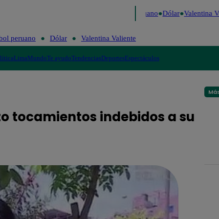
 Caigo de Risa
Perú Decide 2026
Fútbol peruano
Dólar
Valentina Va
bol peruano
Dólar
Valentina Valiente
lítica
Lima
Mundo
Te ayudo
Tendencias
Deportes
Espectáculos
Más
o tocamientos indebidos a su