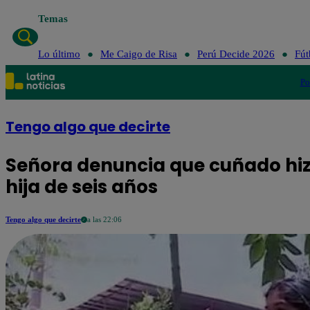
Temas
Lo último
Me
Lo último
Me Caigo de Risa
Perú Decide 2026
Fút
Po
Tengo algo que decirte
Señora denuncia que cuñado hiz
hija de seis años
Tengo algo que decirte
a las 22:06