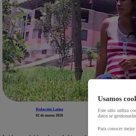
Usamos cook
Redacción Latina
Este sitio utiliza c
02 de marzo 2018
datos se gestionará
Para conocer mejor 