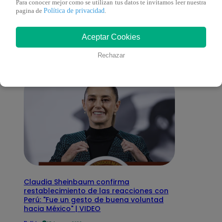
Para conocer mejor como se utilizan tus datos te invitamos leer nuestra
También te puede
Política de privacidad
pagina de
.
interesar
Aceptar Cookies
Rechazar
Claudia Sheinbaum confirma
restablecimiento de las reacciones con
Perú: "Fue un gesto de buena voluntad
hacia México" | VIDEO