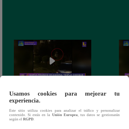
Usamos cookies para mejorar tu
Sofía Franco ocasiona triple choque en
Sofía
experiencia.
estado de ebriedad
estad
Este sitio utiliza cookies para analizar el tráfico y personalizar
contenido. Si estás en la
Unión Europea
, tus datos se gestionarán
según el
RGPD
.