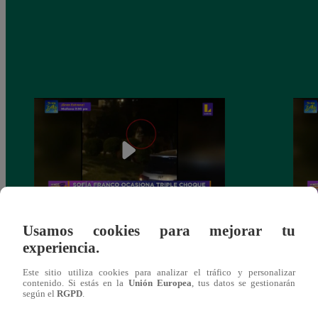
Usamos cookies para mejorar tu
Sofía Franco ocasiona triple choque en
Sofía
experiencia.
estado de ebriedad
estad
Este sitio utiliza cookies para analizar el tráfico y personalizar
contenido. Si estás en la
Unión Europea
, tus datos se gestionarán
según el
RGPD
.