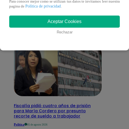
Para conocer mejor como se utilizan tus datos te invitamos leer nuestra
También te puede
Política de privacidad
pagina de
.
interesar
Aceptar Cookies
Rechazar
Fiscalía pidió cuatro años de prisión
para María Cordero por presunto
recorte de sueldo a trabajador
Política
05 de agosto 2026