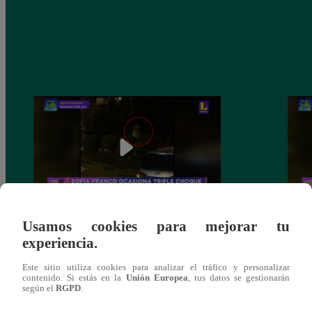
Usamos cookies para mejorar tu
Sofía Franco ocasiona triple choque en
Sofía
experiencia.
estado de ebriedad
estad
Este sitio utiliza cookies para analizar el tráfico y personalizar
contenido. Si estás en la
Unión Europea
, tus datos se gestionarán
según el
RGPD
.