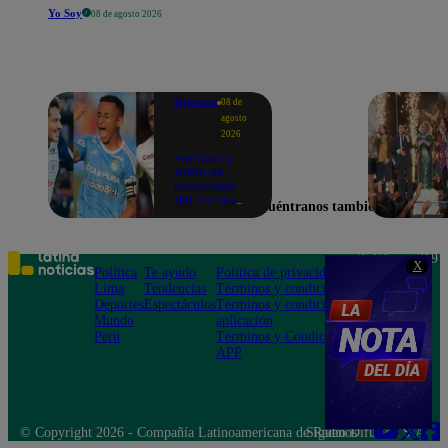
Yo Soy
08 de agosto 2026
Deportes
08 de
agosto
2026
Partidos y
tabla de
posiciones
del Torneo
Encuéntranos también en
Clausura EN
VIVO: así van
los equipos
en la fecha 4
Teléfono: 219
X
Política
Te ayudo
Política de privacidad
1000
Lima
Tendencias
Términos y condiciones
Av. San
Deportes
Espectáculos
Términos y condiciones
Felipe 968
Mundo
aplicación
Jesús María
Perú
Términos y Condiciones
APP
© Copyright 2026 - Compañía Latinoamericana de Radio Difusión S.A.
Síguenos