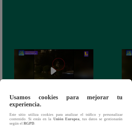
Usamos cookies para mejorar tu
experiencia.
Sofía Franco ocasiona triple choque en
Sofía
estado de ebriedad
estad
Este sitio utiliza cookies para analizar el tráfico y personalizar
contenido. Si estás en la
Unión Europea
, tus datos se gestionarán
según el
RGPD
.