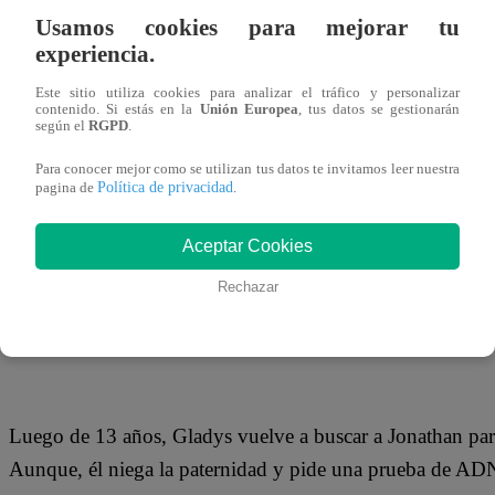
28 de mayo 2018
Usamos cookies para mejorar tu
experiencia.
En esta edición de Tengo Algo Que Decirte conoceremos u
Este sitio utiliza cookies para analizar el tráfico y personalizar
contenido. Si estás en la
Unión Europea
, tus datos se gestionarán
protagonista a una mujer que buscó a su ex pareja despué
según el
RGPD
.
una hija.
Para conocer mejor como se utilizan tus datos te invitamos leer nuestra
Política de privacidad
pagina de
.
Aceptar Cookies
Gladys le contó a Lady Guillén que hace 15 años atrás, e
Rechazar
de su amor quedó embarazada, pero la mala relación con la
la relación y partir a provincia.
Luego de 13 años, Gladys vuelve a buscar a Jonathan para
Aunque, él niega la paternidad y pide una prueba de AD