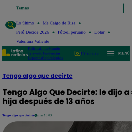
o de Risa
Temas
Perú Decide 2026
Fútbol peruano
Dólar
Valentina Valient
Lo último
Me Caigo de Risa
Perú Decide 2026
Fútbol peruano
Dólar
Valentina Valiente
Política
Lima
Mundo
Te ayudo
Tendencias
TV en vivo
MENÚ
Deportes
Espectáculos
Tengo algo que decirte
Tengo Algo Que Decirte: le dijo a
hija después de 13 años
Tengo algo que decirte
a las 18:03