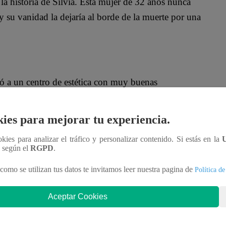
a historia de Silvia. Esta mujer de 32 años nunca
 su vanidad la dejaría al borde de la muerte por una
ó a un centro de estética con muy buenas
buenos resultados, comenzó a sentir reacciones en su
ies para mejorar tu experiencia.
ookies para analizar el tráfico y personalizar contenido. Si estás en la
n según el
RGPD
.
 volver a buscar a la cosmiatra, quien la llevó de
como se utilizan tus datos te invitamos leer nuestra pagina de
Política de
yecciones de los medicamentos generaron una
Aceptar Cookies