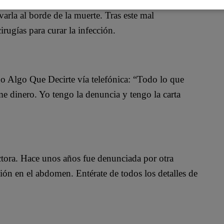
varla al borde de la muerte. Tras este mal
rugías para curar la infección.
o Algo Que Decirte vía telefónica: “Todo lo que
me dinero. Yo tengo la denuncia y tengo la carta
ctora. Hace unos años fue denunciada por otra
vión en el abdomen. Entérate de todos los detalles de