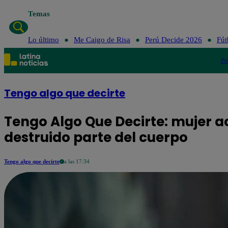
Temas
Lo último
Me Caigo de Risa
Perú Decide 2026
Fút
Po
Tengo algo que decirte
Tengo Algo Que Decirte: mujer a
destruido parte del cuerpo
Tengo algo que decirte
a las 17:34