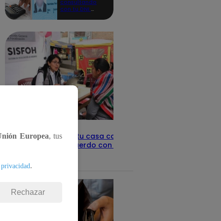
consultando
con tu DNI:
aquí los
detalles
Revisa con tu DNI si tu casa califica
Unión Europea
, tus
como pobre, de acuerdo con el Sisfoh
Te ayudo
25 de mayo 2026
.
 privacidad
Rechazar