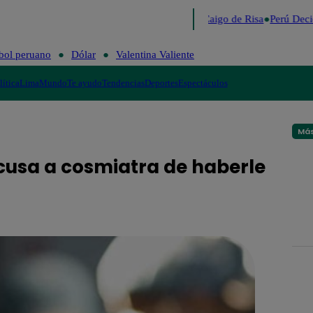
Lo último
Me Caigo de Risa
Perú Deci
bol peruano
Dólar
Valentina Valiente
lítica
Lima
Mundo
Te ayudo
Tendencias
Deportes
Espectáculos
Más
cusa a cosmiatra de haberle