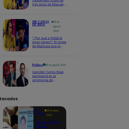
inesperado chiste de
tres actos de Manuel
Gold que hizo
explotar a todo el set
ME CAIGO
06 de
DE RISA
agosto
2026
"¿Por qué a Yiddá le
dicen tango?": El chiste
de Machuca que la
hizo reaccionar así en
Me caigo de risa
Política
06 de agosto 2026
Canciller Carlos Espá
participirá en la
ceremonia de
posesión presidencial
de Abelardo de la
Espriella en Colombia
tacados
Te
26 de mayo
ayudo
2025
Revisa si tienes
deudas