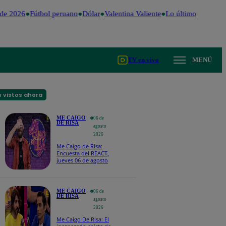
de 2026
Fútbol peruano
Dólar
Valentina Valiente
Lo último
Me Caigo
TV en vivo
MENÚ
 vistos ahora
ME CAIGO
06 de
DE RISA
agosto
2026
Me Caigo de Risa:
Encuesta del REACT,
jueves 06 de agosto
ME CAIGO
06 de
DE RISA
agosto
2026
Me Caigo De Risa: El