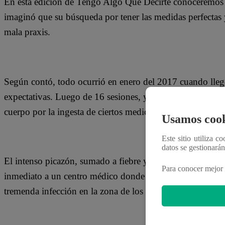
En esta edición de Tengo Algo Que Decirte conoceremos l
imaginó que su búsqueda por tener las medidas perfectas y
mala praxis.
Según contó, todo ocurrió en enero del 2017 cuando lleg
expectativas. Luego de 16 sesiones, y lejos de conseguir 
cuerpo por la ingesta de ciertos medicamentos.
Usamos cook
Este sitio utiliza c
datos se gestionará
El intenso picazón, sumado a fiebre y ardor la obligaron a
Para conocer mejor 
inmediato a un centro médico donde se reveló que las in
tremenda infección en la zona de los glúteos.