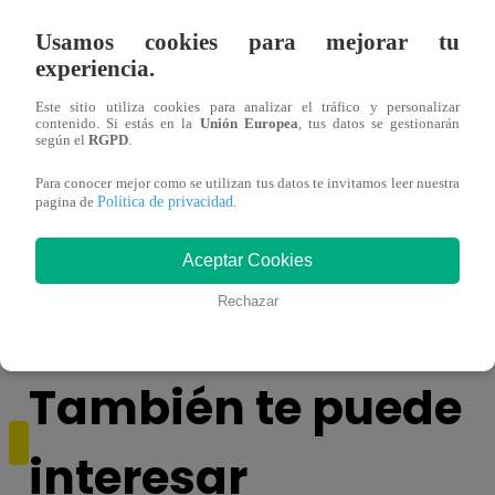
Usamos cookies para mejorar tu
experiencia.
Este sitio utiliza cookies para analizar el tráfico y personalizar
contenido. Si estás en la
Unión Europea
, tus datos se gestionarán
según el
RGPD
.
Para conocer mejor como se utilizan tus datos te invitamos leer nuestra
Política de privacidad
pagina de
.
Sofía Franco ocasiona triple choque en
Sofía
Aceptar Cookies
estado de ebriedad
estad
Rechazar
También te puede
interesar