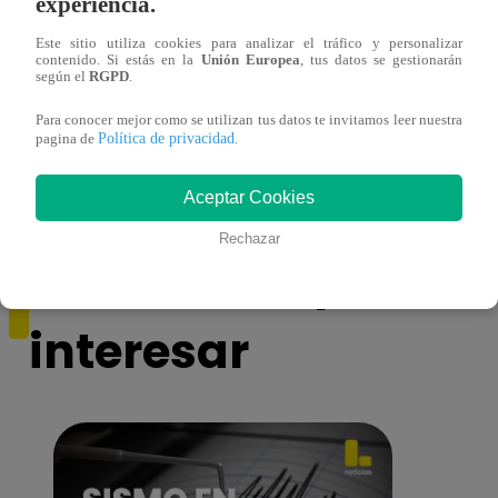
experiencia.
Este sitio utiliza cookies para analizar el tráfico y personalizar
contenido. Si estás en la
Unión Europea
, tus datos se gestionarán
según el
RGPD
.
Sofía Franco ocasiona triple choque en
Sofía
Para conocer mejor como se utilizan tus datos te invitamos leer nuestra
Política de privacidad
estado de ebriedad
estad
pagina de
.
Aceptar Cookies
Rechazar
También te puede
interesar