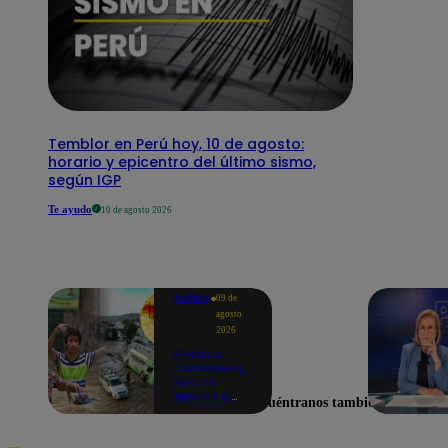
Temblor en Perú hoy, 10 de agosto:
horario y epicentro del último sismo,
según IGP
Te ayudo
10 de agosto 2026
Política
09 de
agosto
2026
El Niño a
contrarreloj:
Perú no
ejecutó el
Encuéntranos también en
58% de
acciones
para prevenir