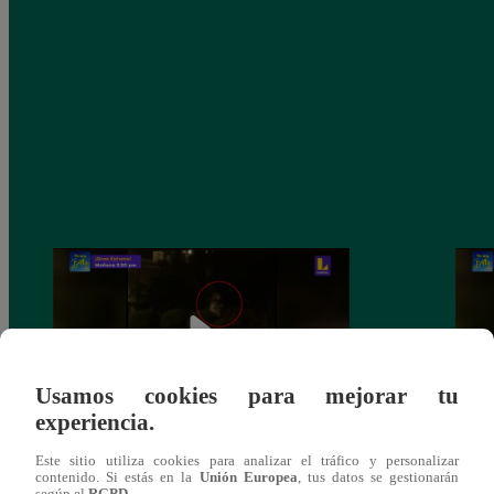
Usamos cookies para mejorar tu
experiencia.
Sofía Franco ocasiona triple choque en
Sofía
Este sitio utiliza cookies para analizar el tráfico y personalizar
contenido. Si estás en la
Unión Europea
, tus datos se gestionarán
estado de ebriedad
estad