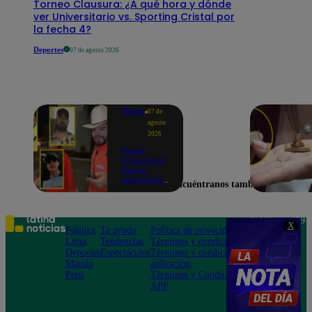
Torneo Clausura: ¿A qué hora y dónde
ver Universitario vs. Sporting Cristal por
la fecha 4?
Deportes
07 de agosto 2026
Mundo
07 de
agosto
2026
Nueve
influencers
fueron
asesinados
Encuéntranos también en
por la
guerra
interna en
el Cártel de
Teléfono: 219
X
Sinaloa
Política
Te ayudo
Política de privacidad
1000
Lima
Tendencias
Términos y condiciones
Av. San
Deportes
Espectáculos
Términos y condiciones
Felipe 968
Mundo
aplicación
Jesús María
Perú
Términos y Condiciones
APP