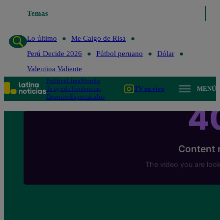
Temas
Lo último
Me Caigo de Risa
Perú Decide 
Lo último
Me Caigo de Risa
Perú Decide 2026
Fútbol peruano
Dólar
Valentina Valiente
Política
Lima
Mundo
Te ayudo
Tendencias
TV en vivo
MENÚ
Deportes
Espectáculos