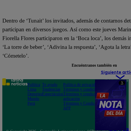
Dentro de ‘Tunait’ los invitados, además de contarnos detal
participan en diversos juegos. Así como este jueves Mar
Fiorella Flores participaron en la ‘Boca loca’, los demás
‘La torre de beber’, ‘Adivina la respuesta’, ‘Agota la letra
‘Cómetelo’.
Encuéntranos también en
Siguiente artí
Teléfono: 219
X
Política
Te ayudo
Política de privacidad
1000
Lima
Tendencias
Términos y condiciones
Av. San
Deportes
Espectáculos
Términos y condiciones
Felipe 968
Mundo
aplicación
Jesús María
Perú
Términos y Condiciones
APP