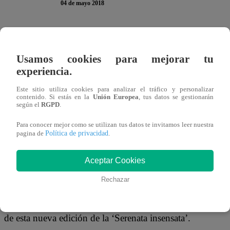
04 de mayo 2018
Además de los juegos de ‘Tunait’ que te hacen terminar tu
presentan diversas bromas callejeras que sorprenden a los
Usamos cookies para mejorar tu
experiencia.
y circunstancia.
Este sitio utiliza cookies para analizar el tráfico y personalizar
contenido. Si estás en la
Unión Europea
, tus datos se gestionarán
según el
RGPD
.
Esto fue lo que ocurrió este jueves con la ‘Serenata insen
Para conocer mejor como se utilizan tus datos te invitamos leer nuestra
Política de privacidad
pagina de
.
volvió a recorrer las calles disfrazado de ‘El juglar’ para
improvisadas a un puñado de distraídos vecinos de Lima.
Aceptar Cookies
Rechazar
De esta manera, cuatro jóvenes, una estudiante, una señora
de esta nueva edición de la ‘Serenata insensata’.