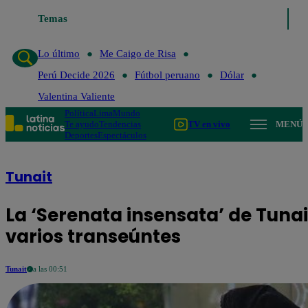
Lo último
Temas
Me Caigo de Risa
Perú Decide 2026
Fútbol peruano
Lo último
Me Caigo de Risa
Perú Decide 2026
Fútbol peruano
Dólar
Valentina Valiente
Política
Lima
Mundo
Te ayudo
Tendencias
TV en vivo
MENÚ
Deportes
Espectáculos
Tunait
La ‘Serenata insensata’ de Tunai
varios transeúntes
Tunait
a las 00:51