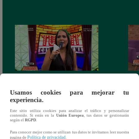
Tunait Programa Completo 13 de Junio
Tunai
del 2018
somet
Usamos cookies para mejorar tu
‘Cues
experiencia.
Este sitio utiliza cookies para analizar el tráfico y personalizar
contenido. Si estás en la
Unión Europea
, tus datos se gestionarán
según el
RGPD
.
También te puede
Para conocer mejor como se utilizan tus datos te invitamos leer nuestra
Política de privacidad
pagina de
.