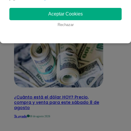
interesar
Aceptar Cookies
Rechazar
¿Cuánto está el dólar HOY? Precio,
compra y venta para este sábado 8 de
agosto
Te ayudo
08 de agosto 2026