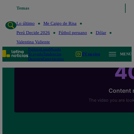
Temas
Lo último
Me Caigo de Risa
Perú Decide 2
Lo último
Me Caigo de Risa
Perú Decide 2026
Fútbol peruano
Dólar
Valentina Valiente
Política
Lima
Mundo
Te ayudo
Tendencias
TV en vivo
MENÚ
Deportes
Espectáculos