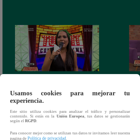
Tunait Programa Completo 13 de Junio
Tunai
del 2018
somet
Usamos cookies para mejorar tu
‘Cues
experiencia.
Este sitio utiliza cookies para analizar el tráfico y personalizar
contenido. Si estás en la
Unión Europea
, tus datos se gestionarán
según el
RGPD
.
También te puede
Para conocer mejor como se utilizan tus datos te invitamos leer nuestra
Política de privacidad
pagina de
.