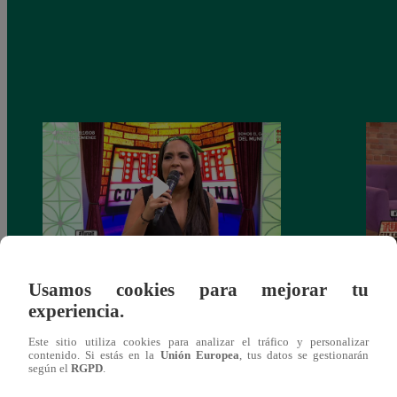
Usamos cookies para mejorar tu
Tunait Programa Completo 13 de Junio
Tunai
experiencia.
del 2018
somet
‘Cues
Este sitio utiliza cookies para analizar el tráfico y personalizar
contenido. Si estás en la
Unión Europea
, tus datos se gestionarán
según el
RGPD
.