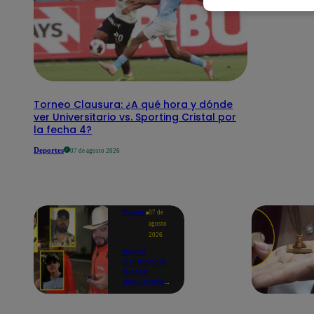
Torneo Clausura: ¿A qué hora y dónde
ver Universitario vs. Sporting Cristal por
la fecha 4?
Deportes
07 de agosto 2026
Mundo
07 de
agosto
2026
Nueve
influencers
fueron
asesinados
por la
guerra
interna en