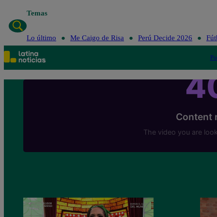
Temas
Lo último
Me Caigo de Risa
Perú Decide 2026
Fút
Po