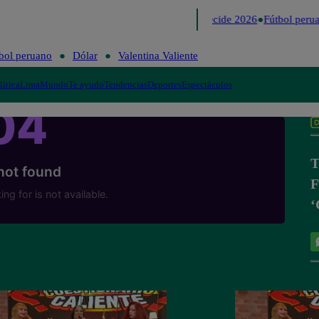
Lo último
Me Caigo de Risa
Perú Decide 2026
Fútbol perua
bol peruano
Dólar
Valentina Valiente
lítica
Lima
Mundo
Te ayudo
Tendencias
Deportes
Espectáculos
T
F
‘