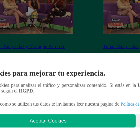
t: Susy Díaz y Monique Pardo se
Tunait: Susy Díaz
ieron a las preguntas del
sometieron a las p
tionario caliente’
‘Cuestionario calie
ies para mejorar tu experiencia.
ookies para analizar el tráfico y personalizar contenido. Si estás en la
n según el
RGPD
.
nteresar
como se utilizan tus datos te invitamos leer nuestra pagina de
Política de
Aceptar Cookies