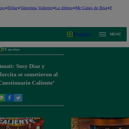
no
Dólar
Valentina Valiente
Lo último
Me Caigo de Risa
Perú Decid
TV en vivo
MENÚ
TV en vivo
unait: Susy Díaz y
lorcita se sometieron al
Cuestionario Caliente’