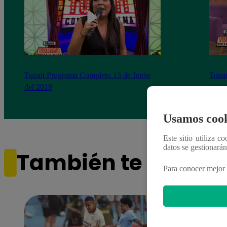
Tunait Programa Completo 13 de Junio
Tunai
del 2018
somet
‘Cues
Usamos cook
Este sitio utiliza c
datos se gestionará
También te puede i
Para conocer mejor 