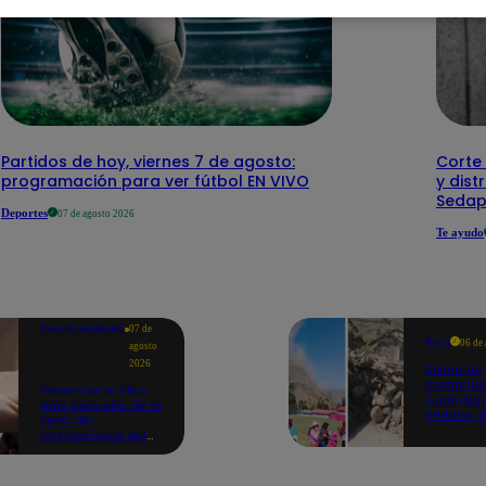
Partidos de hoy, viernes 7 de agosto:
Corte 
programación para ver fútbol EN VIVO
y dist
Sedap
Deportes
07 de agosto 2026
Te ayudo
Entretenimiento
07 de
Perú
06 de
agosto
2026
Sismo de
magnitud
Presentan el libro
Junín dej
más pequeño de la
heridos, 
Feria del
hogares 
Internacional del
propició
Libro de Lima: mide
desprend
casi la falange de
un dedo