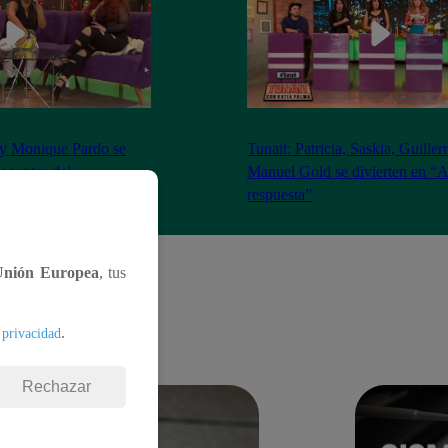
 y Monique Pardo se
Tunait: Patricia, Saskia, Guille
reguntas del
Manuel Gold se divierten en “A
nte’
respuesta”
Unión Europea
, tus
.
 privacidad
Rechazar