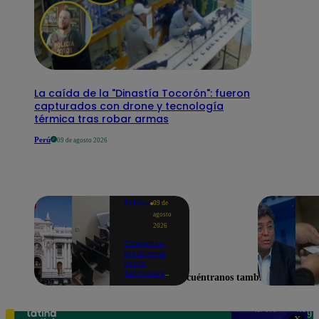
La caída de la "Dinastía Tocorón": fueron
capturados con drone y tecnología
térmica tras robar armas
Perú
09 de agosto 2026
Política
09 de
agosto
2026
Congreso
bicameral
inicia
funciones
Encuéntranos también en
en medio de
denuncias
por oficinas
precarias y
Teléfono: 219