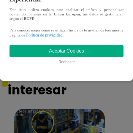
Este sitio utiliza cookies para analizar el tráfico y personalizar
contenido. Si estás en la
Unión Europea
, tus datos se gestionarán
según el
RGPD
.
¿Yahaira Plasencia y Maritza Rodríguez
Mayra
más unidas que nunca?
nada 
Para conocer mejor como se utilizan tus datos te invitamos leer nuestra
cont
Política de privacidad
pagina de
.
Aceptar Cookies
Rechazar
También te puede
interesar