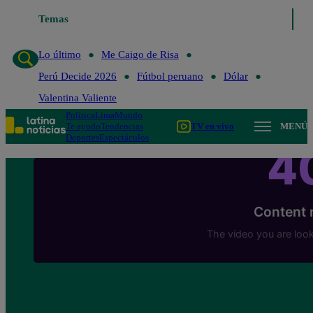
Temas
Lo último
Me Caigo de Risa
Perú Decide 
Lo último
Me Caigo de Risa
Perú Decide 2026
Fútbol peruano
Dólar
Valentina Valiente
Política
Lima
Mundo
Te ayudo
Tendencias
TV en vivo
MENÚ
Deportes
Espectáculos