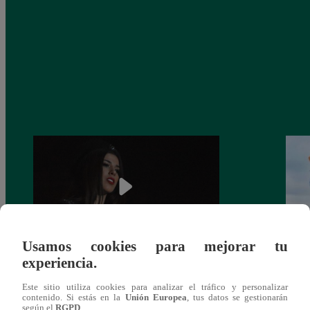
Usamos cookies para mejorar tu
experiencia.
¿Yahaira Plasencia y Maritza Rodríguez
Mayra
más unidas que nunca?
nada 
Este sitio utiliza cookies para analizar el tráfico y personalizar
cont
contenido. Si estás en la
Unión Europea
, tus datos se gestionarán
según el
RGPD
.