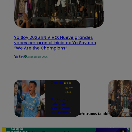
Yo Soy 2026 EN VIVO: Nueve grandes
voces cerraron el inicio de Yo Soy con
“We Are the Champions”
Yo Soy
08 de agosto 2026
Deportes
08 de
agosto
2026
Partidos y
tabla de
posiciones
del Torneo
Encuéntranos también en
Clausura EN
VIVO: así van
los equipos
en la fecha 4
Teléfono: 219
X