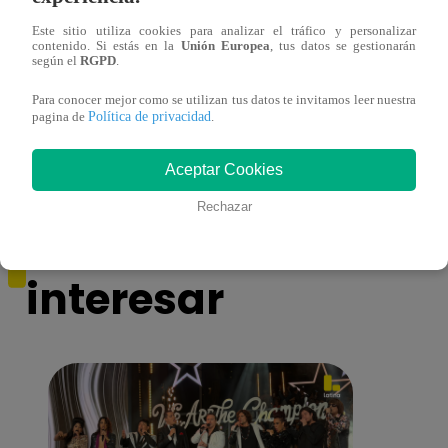
Este sitio utiliza cookies para analizar el tráfico y personalizar
contenido. Si estás en la
Unión Europea
, tus datos se gestionarán
según el
RGPD
.
¿Yahaira Plasencia y Maritza Rodríguez
Mayra
más unidas que nunca?
nada 
Para conocer mejor como se utilizan tus datos te invitamos leer nuestra
cont
Política de privacidad
pagina de
.
Aceptar Cookies
Rechazar
También te puede
interesar