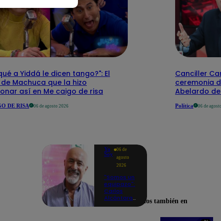
qué a Yiddá le dicen tango?": El
Canciller Car
 de Machuca que la hizo
ceremonia d
onar así en Me caigo de risa
Abelardo de 
O DE RISA
Política
06 de agosto 2026
06 de agost
Yo
06 de
Soy
agosto
2026
"Somos un
equipazo":
Carlos
Alcántara
Encuéntranos también en
adelanta
lo que se
viene en la