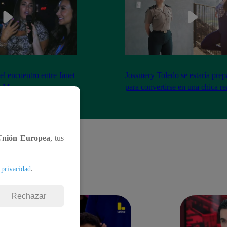
el encuentro entre Janet
Jossmery Toledo se estaría pre
n Mora
para convertirse en una chica re
Unión Europea
, tus
.
 privacidad
Rechazar