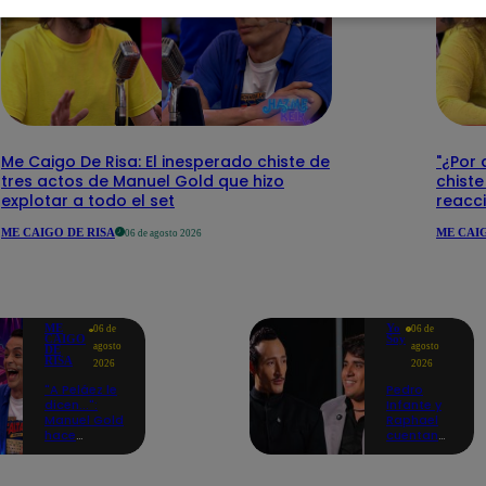
Me Caigo De Risa: El inesperado chiste de
"¿Por 
tres actos de Manuel Gold que hizo
chiste
explotar a todo el set
reacci
ME CAIGO DE RISA
ME CAIG
06 de agosto 2026
ME
Yo
06 de
06 de
CAIGO
Soy
agosto
agosto
DE
RISA
2026
2026
"A Peláez le
Pedro
dicen...":
Infante y
Manuel Gold
Raphael
hace
cuentan
explotar de
cómo Yo
risa a Julio
Soy les
Díaz antes
cambió la