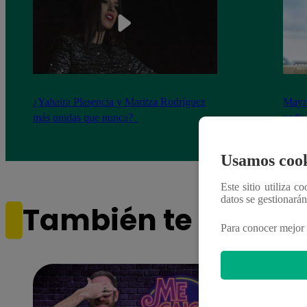
¿Yahaira Plasencia y Maritza Rodríguez
Mayra
más unidas que nunca?
nada 
cont
Usamos cook
Este sitio utiliza c
datos se gestionará
También te puede i
Para conocer mejor 