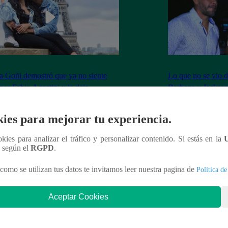
 Goñi demostró que ya no siente
Lo que no se vio d
por Fabio Agostini y le deja
Barboza y Jackso
undente mensaje
ies para mejorar tu experiencia.
ookies para analizar el tráfico y personalizar contenido. Si estás en la
n según el
RGPD
.
nteresar
como se utilizan tus datos te invitamos leer nuestra pagina de
Política de
Aceptar Cookies