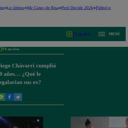
te
Lo último
Me Caigo de Risa
Perú Decide 2026
Fútbol peruano
Dó
TV en vivo
MENÚ
TV en vivo
iego Chávarri cumplió
0 años… ¿Qué le
egalarían sus ex?