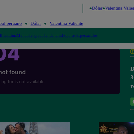
go de Risa
Perú Decide 2026
Fútbol peruano
Dólar
Valentina Valien
bol peruano
Dólar
Valentina Valiente
lítica
Lima
Mundo
Te ayudo
Tendencias
Deportes
Espectáculos
D
3
r