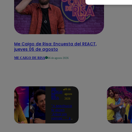
Me Caigo de Risa: Encuesta del REACT,
jueves 06 de agosto
ME CAIGO DE RISA
06 de agosto 2026
ME
06 de
CAIGO
agosto
DE
RISA
2026
"A Machuca
le dicen
'Árbol sin
ramas'...": El
chiste de
Yiddá
Eslava que