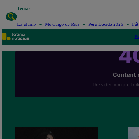
Temas
Lo último
Me Cai
Lo último
Me Caigo de Risa
Perú Decide 2026
Fút
Po