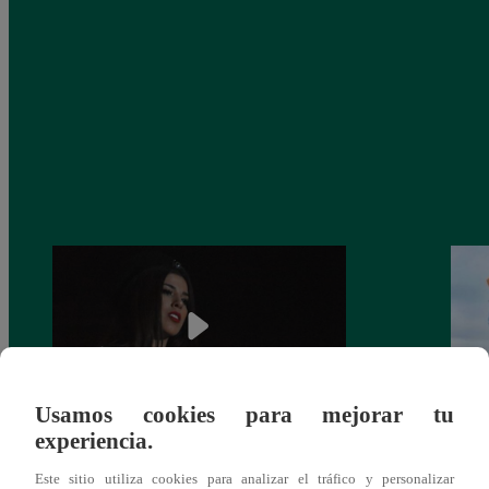
Usamos cookies para mejorar tu
experiencia.
¿Yahaira Plasencia y Maritza Rodríguez
Mayra
más unidas que nunca?
nada 
Este sitio utiliza cookies para analizar el tráfico y personalizar