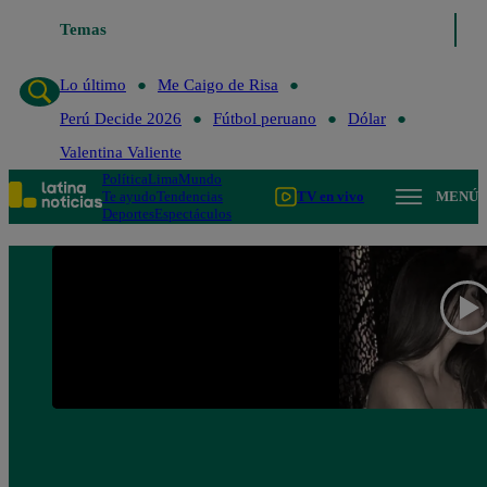
Lo último
Temas
Me Caigo de Risa
Perú Decide 2026
Fútbol peruano
Lo último
Me Caigo de Risa
Perú Decide 2026
Fútbol peruano
Dólar
Valentina Valiente
Política
Lima
Mundo
Te ayudo
Tendencias
TV en vivo
MENÚ
Deportes
Espectáculos