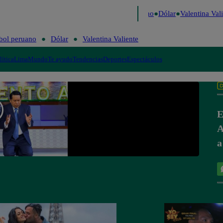
aigo de Risa
Perú Decide 2026
Fútbol peruano
Dólar
Valentina Vali
bol peruano
Dólar
Valentina Valiente
lítica
Lima
Mundo
Te ayudo
Tendencias
Deportes
Espectáculos
E
A
a