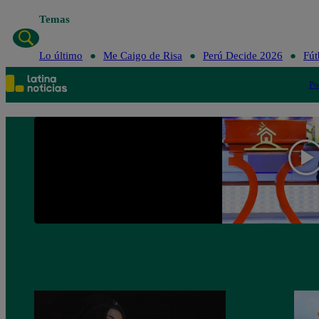
Temas
Lo último
Me C
Lo último
Me Caigo de Risa
Perú Decide 2026
Fút
Po