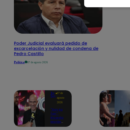
Poder Judicial evaluará pedido de
excarcelación y nulidad de condena de
Pedro Castillo
Política
07 de agosto 2026
Yo
07 de
Soy
agosto
2026
"Soy su
fan":
Ricardo
Morán
celebra
la