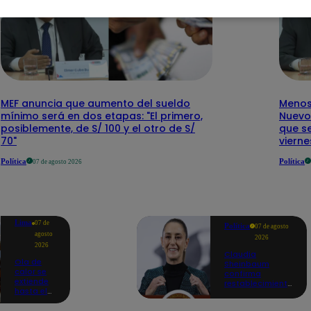
MEF anuncia que aumento del sueldo
Menos 
mínimo será en dos etapas: "El primero,
Nuevo
posiblemente, de S/ 100 y el otro de S/
que se
70"
vierne
Política
Política
07 de agosto 2026
Lima
07 de
Política
07 de agosto
agosto
2026
2026
Claudia
Ola de
Sheinbaum
calor se
confirma
extiende
restablecimiento
hasta el
de las
lunes 10
reacciones con
de