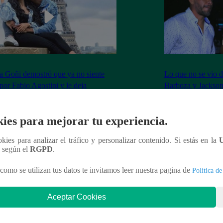
 Goñi demostró que ya no siente
Lo que no se vio d
por Fabio Agostini y le deja
Barboza y Jackso
undente mensaje
ies para mejorar tu experiencia.
ookies para analizar el tráfico y personalizar contenido. Si estás en la
n según el
RGPD
.
nteresar
como se utilizan tus datos te invitamos leer nuestra pagina de
Política de
Aceptar Cookies