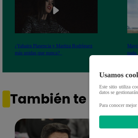
¿Yahaira Plasencia y Maritza Rodríguez
Mayra
más unidas que nunca?
nada 
cont
Usamos cook
Este sitio utiliza c
datos se gestionará
También te puede i
Para conocer mejor 