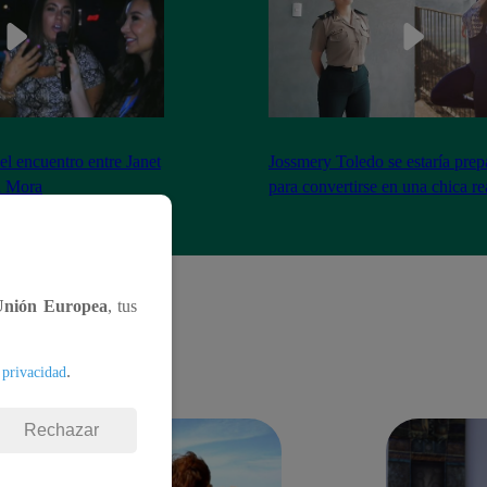
el encuentro entre Janet
Jossmery Toledo se estaría pre
n Mora
para convertirse en una chica re
Unión Europea
, tus
.
 privacidad
Rechazar