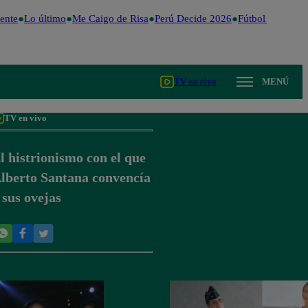
ente
Lo último
Me Caigo de Risa
Perú Decide 2026
Fútbol peruano
TV en vivo
MENÚ
TV en vivo
l histrionismo con el que
lberto Santana convencía
 sus ovejas