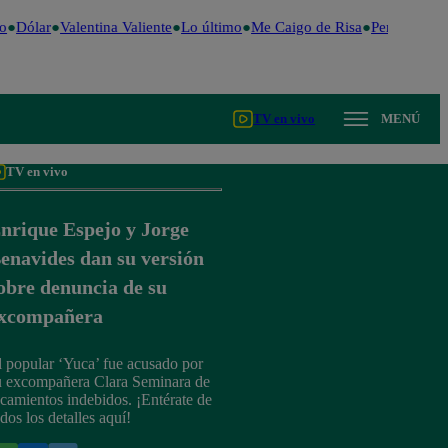
o
Dólar
Valentina Valiente
Lo último
Me Caigo de Risa
Perú Decide
TV en vivo
MENÚ
TV en vivo
nrique Espejo y Jorge
enavides dan su versión
obre denuncia de su
xcompañera
l popular ‘Yuca’ fue acusado por
u excompañera Clara Seminara de
ocamientos indebidos. ¡Entérate de
odos los detalles aquí!