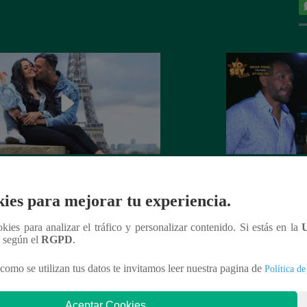
 Goñi demostró que ya no siente
Lo que no se vio d
por Fabio Agostini y le deja
Barboza y Jackso
ies para mejorar tu experiencia.
undente mensaje
ookies para analizar el tráfico y personalizar contenido. Si estás en la
n según el
RGPD
.
como se utilizan tus datos te invitamos leer nuestra pagina de
Política de
nteresar
Aceptar Cookies