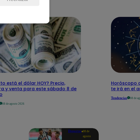
o está el dólar HOY? Precio,
Horóscopo d
a y venta para este sábado 8 de
te irá en el 
o
Tendencias
08 de a
08 de agosto 2026
Deportes
08 de
agosto