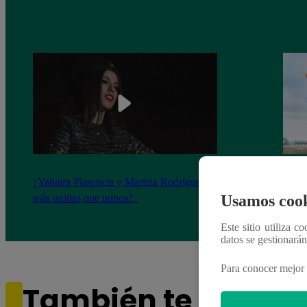
¿Yahaira Plasencia y Maritza Rodríguez
Mayra
más unidas que nunca?
nada 
Usamos cook
cont
Este sitio utiliza c
datos se gestionará
Para conocer mejor 
También te puede i