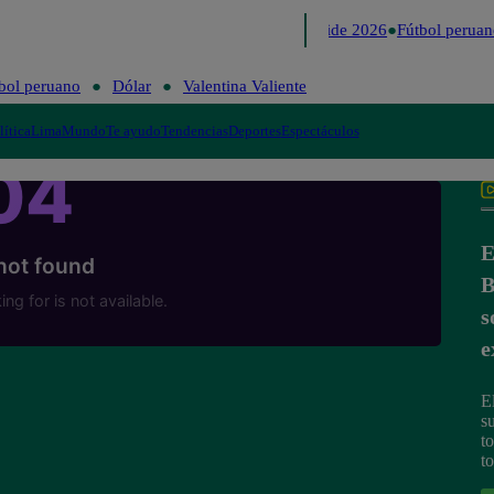
Lo último
Me Caigo de Risa
Perú Decide 2026
Fútbol peruan
bol peruano
Dólar
Valentina Valiente
lítica
Lima
Mundo
Te ayudo
Tendencias
Deportes
Espectáculos
E
B
s
e
E
s
t
t