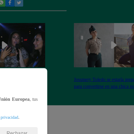
el encuentro entre Janet
Jossmery Toledo se estaría pre
n Mora
para convertirse en una chica re
Unión Europea
, tus
.
 privacidad
Rechazar