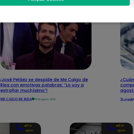
¡José Peláez se despide de Me Caigo de
¿Cuánt
Risa con emotivas palabras: “Lo voy a
compr
extrañar muchísimo”!
agost
ME CAIGO DE RISA
Te ayudo
08 de agosto 2026
Te
Te
08 de
08 de
ayudo
ayudo
agosto
agosto