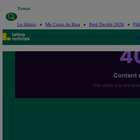
Temas
Lo último
Me Caigo de Risa
Perú Decide 2026
Fút
Po