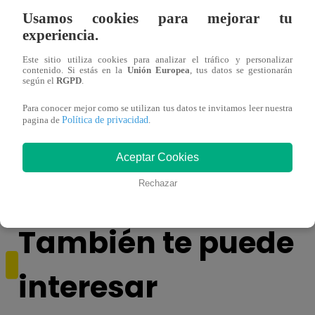
Usamos cookies para mejorar tu
experiencia.
Este sitio utiliza cookies para analizar el tráfico y personalizar
contenido. Si estás en la
Unión Europea
, tus datos se gestionarán
según el
RGPD
.
Para conocer mejor como se utilizan tus datos te invitamos leer nuestra
Política de privacidad
¿Yahaira Plasencia y Maritza Rodríguez
Mayra
pagina de
.
más unidas que nunca?
nada 
cont
Aceptar Cookies
Rechazar
También te puede
interesar