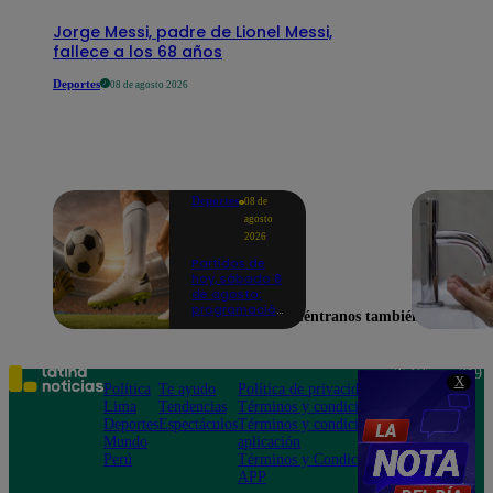
Jorge Messi, padre de Lionel Messi,
fallece a los 68 años
Deportes
08 de agosto 2026
Deportes
08 de
agosto
2026
Partidos de
hoy, sábado 8
de agosto:
programación
Encuéntranos también en
para ver
fútbol EN
VIVO
Teléfono: 219
X
Política
Te ayudo
Política de privacidad
1000
Lima
Tendencias
Términos y condiciones
Av. San
Deportes
Espectáculos
Términos y condiciones
Felipe 968
Mundo
aplicación
Jesús María
Perú
Términos y Condiciones
APP