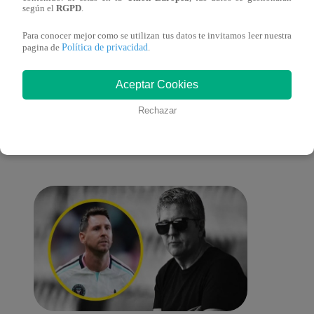
cont
según el
RGPD
.
Para conocer mejor como se utilizan tus datos te invitamos leer nuestra
Política de privacidad
pagina de
.
También te puede
Aceptar Cookies
Rechazar
interesar