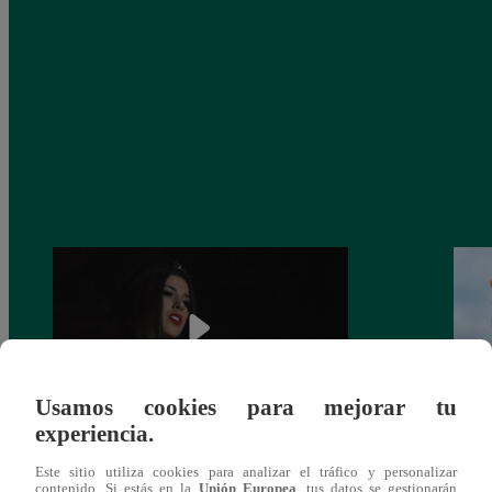
Usamos cookies para mejorar tu
experiencia.
¿Yahaira Plasencia y Maritza Rodríguez
Mayra
Este sitio utiliza cookies para analizar el tráfico y personalizar
más unidas que nunca?
nada 
contenido. Si estás en la
Unión Europea
, tus datos se gestionarán