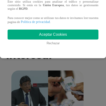
Este sitio utiliza cookies para analizar el tráfico y personalizar
más unidas que nunca?
nada 
contenido. Si estás en la
Unión Europea
, tus datos se gestionarán
según el
RGPD
.
cont
Para conocer mejor como se utilizan tus datos te invitamos leer nuestra
Política de privacidad
pagina de
.
Aceptar Cookies
También te puede
Rechazar
interesar