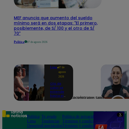
MEF anuncia que aumento del sueldo
mínimo será en dos etapas: "El primero,
posiblemente, de S/ 100 y el otro de S/
70"
Política
07 de agosto 2026
Lima
07 de
agosto
2026
Ola de
calor se
extiende
hasta el
Encuéntranos también en
lunes 10
de
agosto en
Lima y
Teléfono: 219
X
otras 16
Política
Te ayudo
Política de privacidad
1000
regiones
Lima
Tendencias
Términos y condiciones
Av. San
Deportes
Espectáculos
Términos y condiciones
Felipe 968