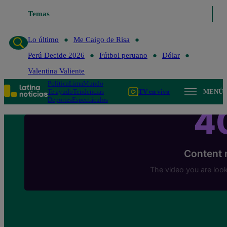
Temas
Lo último
Me Caigo de Risa
Lo último
Me Caigo de Risa
Perú Decide 2026
Fútbol peruano
Dólar
Valentina Valiente
Política
Lima
Mundo
Te ayudo
Tendencias
TV en vivo
MENÚ
Deportes
Espectáculos