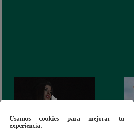
Usamos cookies para mejorar tu
experiencia.
¿Yahaira Plasencia y Maritza Rodríguez
Mayra