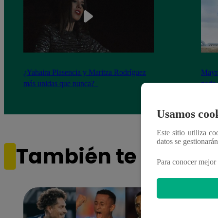
¿Yahaira Plasencia y Maritza Rodríguez
Mayra
más unidas que nunca?
nada 
cont
Usamos cook
Este sitio utiliza c
datos se gestionará
También te puede i
Para conocer mejor 