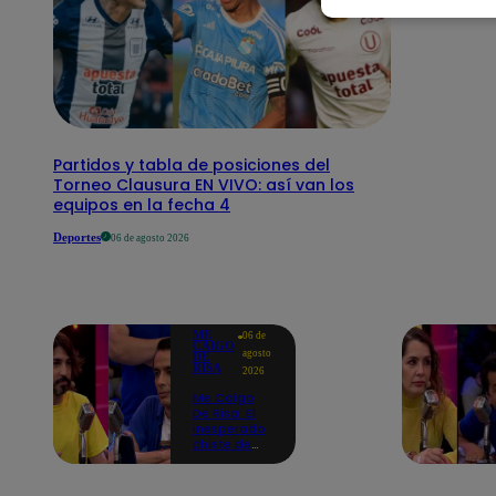
Partidos y tabla de posiciones del
Torneo Clausura EN VIVO: así van los
equipos en la fecha 4
Deportes
06 de agosto 2026
ME
06 de
CAIGO
agosto
DE
RISA
2026
Me Caigo
De Risa: El
inesperado
chiste de
tres actos
de Manuel
Gold que