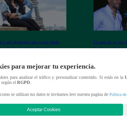
 Goñi demostró que ya no siente
Lo que no se vio d
por Fabio Agostini y le deja
Barboza y Jackso
undente mensaje
ies para mejorar tu experiencia.
ookies para analizar el tráfico y personalizar contenido. Si estás en la
n según el
RGPD
.
nteresar
como se utilizan tus datos te invitamos leer nuestra pagina de
Política de
Aceptar Cookies