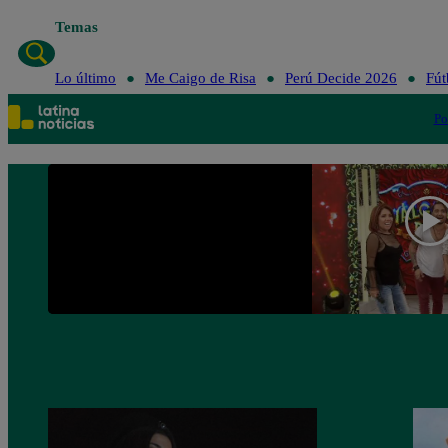
Temas
Lo último
Me Caigo de Risa
Perú
Lo último
Me Caigo de Risa
Perú Decide 2026
Fút
Po