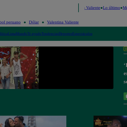
 Decide 2026
Fútbol peruano
Dólar
Valentina Valiente
Lo último
Me 
bol peruano
Dólar
Valentina Valiente
lítica
Lima
Mundo
Te ayudo
Tendencias
Deportes
Espectáculos
‘
e
s