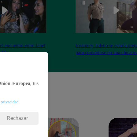
el encuentro entre Janet
Jossmery Toledo se estaría pre
n Mora
para convertirse en una chica re
Unión Europea
, tus
.
 privacidad
Rechazar