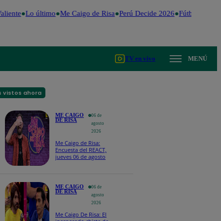
liente
Lo último
Me Caigo de Risa
Perú Decide 2026
Fútbol peruan
TV en vivo
MENÚ
 vistos ahora
ME CAIGO
06 de
DE RISA
agosto
2026
Me Caigo de Risa:
Encuesta del REACT,
jueves 06 de agosto
ME CAIGO
06 de
DE RISA
agosto
2026
Me Caigo De Risa: El