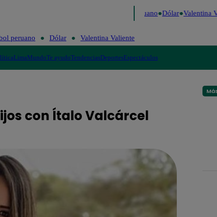
 Caigo de Risa
Perú Decide 2026
Fútbol peruano
Dólar
Valentina Va
bol peruano
Dólar
Valentina Valiente
lítica
Lima
Mundo
Te ayudo
Tendencias
Deportes
Espectáculos
Más
ijos con Ítalo Valcárcel