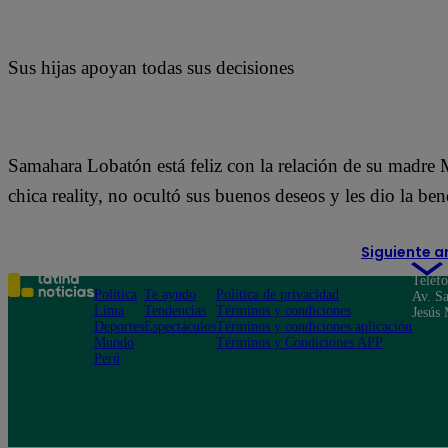
Sus hijas apoyan todas sus decisiones
Samahara Lobatón está feliz con la relación de su madre Me
chica reality, no ocultó sus buenos deseos y les dio la b
Siguiente a
Teléf
Política
Te ayudo
Política de privacidad
Av. Sa
Lima
Tendencias
Términos y condiciones
Jesús 
Deportes
Espectáculos
Términos y condiciones aplicación
Mundo
Términos y Condiciones APP
Perú