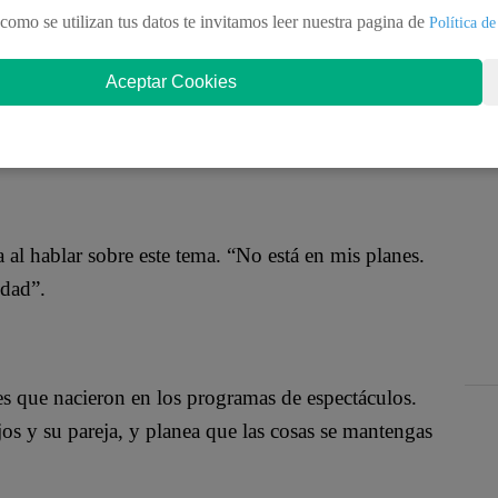
uito’ asegura tener todo lo que siempre buscó.
como se utilizan tus datos te invitamos leer nuestra pagina de
Política de
Aceptar Cookies
alo Valcárcel. La empresaria, acaba de regresar del
royectos.
 al hablar sobre este tema. “No está en mis planes.
idad”.
es que nacieron en los programas de espectáculos.
jos y su pareja, y planea que las cosas se mantengas