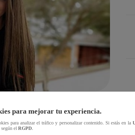
Compartir
Des
ies para mejorar tu experiencia.
ookies para analizar el tráfico y personalizar contenido. Si estás en la
a, y es que el éxito le sonríe. Realizada como
n según el
RGPD
.