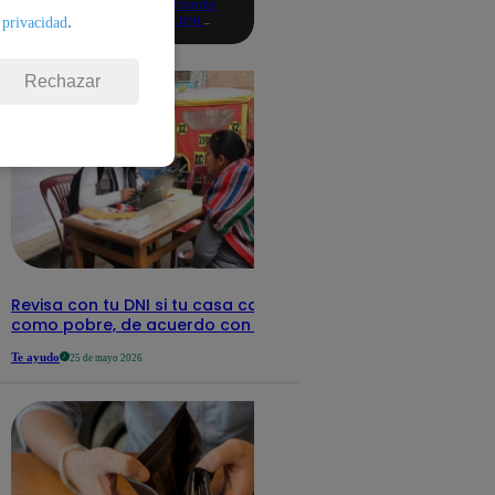
consultando
con tu DNI:
.
 privacidad
aquí los
detalles
Rechazar
Revisa con tu DNI si tu casa califica
como pobre, de acuerdo con el Sisfoh
Te ayudo
25 de mayo 2026