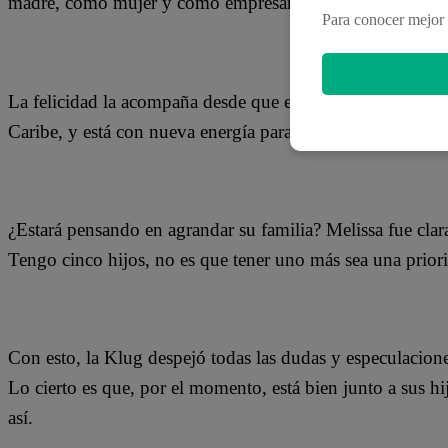
madre, como mujer y como empresaria, la ‘Blanca de Chuc
Para conocer mejor 
La felicidad la acompaña desde que está con su bailarín Ít
Caribe, y está con nueva energía para continuar con sus p
¿Estará pensando en agrandar su familia? Melissa fue clara
Tengo cinco hijos, no es que tener uno más sea una prior
Con esto, la Klug despejó todas las dudas y especulacion
Lo cierto es que, por el momento, está bien junto a sus hi
así.