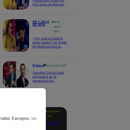
inesperado chiste de
tres actos de Manuel
Gold que hizo
explotar a todo el set
ME CAIGO
06 de
DE RISA
agosto
2026
"¿Por qué a Yiddá le
dicen tango?": El chiste
de Machuca que la
hizo reaccionar así en
Me caigo de risa
Política
06 de agosto 2026
Canciller Carlos Espá
participirá en la
ceremonia de
posesión presidencial
de Abelardo de la
Espriella en Colombia
tacados
Te
26 de mayo
ayudo
2025
Unión Europea
, tus
Revisa si tienes
deudas