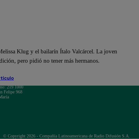
lissa Klug y el bailarín Ítalo Valcárcel. La joven
endición, pero pidió no tener más hermanos.
rtículo
ono: 219 1000
n Felipe 968
María
© Copyright 2026 - Compañía Latinoamericana de Radio Difusión S.A.