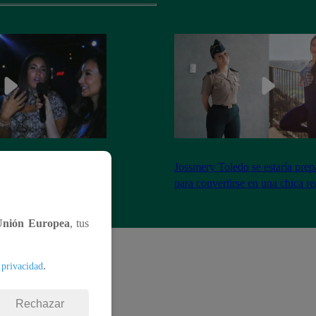
el encuentro entre Janet
Jossmery Toledo se estaría pre
n Mora
para convertirse en una chica re
Unión Europea
, tus
.
 privacidad
Rechazar