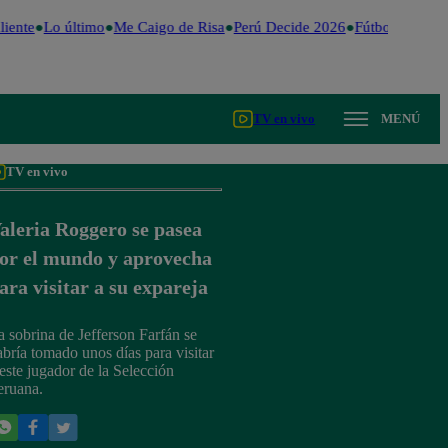
iente
Lo último
Me Caigo de Risa
Perú Decide 2026
Fútbol peruano
TV en vivo
MENÚ
TV en vivo
aleria Roggero se pasea
or el mundo y aprovecha
ara visitar a su expareja
a sobrina de Jefferson Farfán se
abría tomado unos días para visitar
 este jugador de la Selección
eruana.