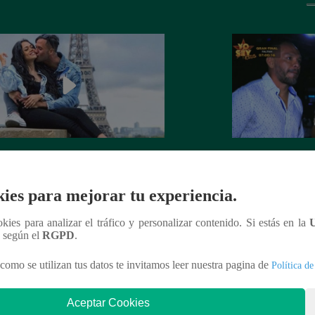
 Goñi demostró que ya no siente
Lo que no se vio d
por Fabio Agostini y le deja
Barboza y Jackso
ies para mejorar tu experiencia.
undente mensaje
ookies para analizar el tráfico y personalizar contenido. Si estás en la
n según el
RGPD
.
como se utilizan tus datos te invitamos leer nuestra pagina de
Política de
nteresar
Aceptar Cookies