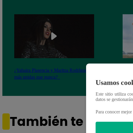
¿Yahaira Plasencia y Maritza Rodríguez
Mayra
más unidas que nunca?
nada 
Usamos cook
cont
Este sitio utiliza c
datos se gestionará
Para conocer mejor 
También te puede i