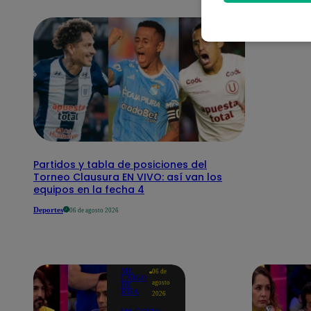
Partidos y tabla de posiciones del
Torneo Clausura EN VIVO: así van los
equipos en la fecha 4
Deportes
06 de agosto 2026
ME
06 de
CAIGO
agosto
DE
RISA
2026
Me Caigo