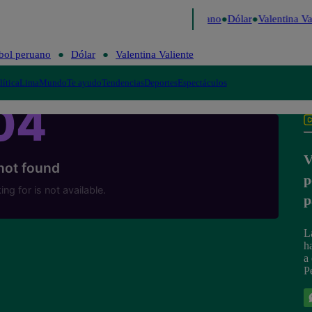
Caigo de Risa
Perú Decide 2026
Fútbol peruano
Dólar
Valentina Val
bol peruano
Dólar
Valentina Valiente
lítica
Lima
Mundo
Te ayudo
Tendencias
Deportes
Espectáculos
V
p
p
L
h
a
P