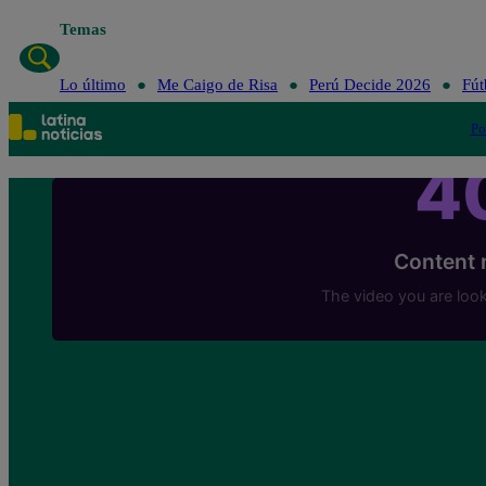
Temas
Lo último
Me 
Lo último
Me Caigo de Risa
Perú Decide 2026
Fút
Po