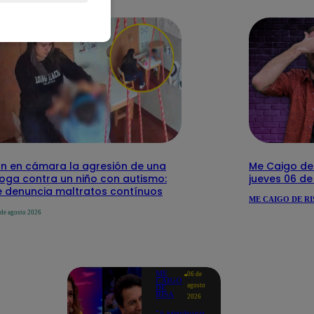
n en cámara la agresión de una
Me Caigo de 
loga contra un niño con autismo:
jueves 06 d
 denuncia maltratos contínuos
ME CAIGO DE RI
 de agosto 2026
ME
06 de
CAIGO
agosto
DE
RISA
2026
"A Machuca