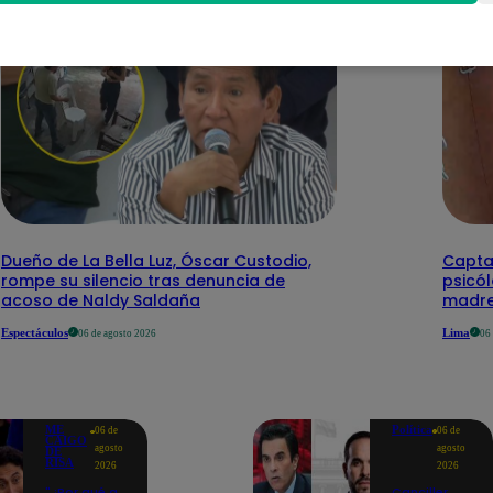
Dueño de La Bella Luz, Óscar Custodio,
Capta
rompe su silencio tras denuncia de
psicó
acoso de Naldy Saldaña
madre
Espectáculos
Lima
06 de agosto 2026
06
ME
Política
06 de
06 de
CAIGO
agosto
agosto
DE
RISA
2026
2026
"¿Por qué a
Canciller