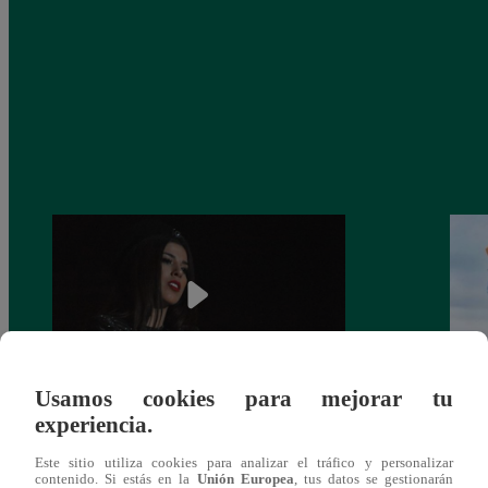
Usamos cookies para mejorar tu
¿Yahaira Plasencia y Maritza Rodríguez
Mayra
experiencia.
más unidas que nunca?
nada 
Este sitio utiliza cookies para analizar el tráfico y personalizar
cont
contenido. Si estás en la
Unión Europea
, tus datos se gestionarán