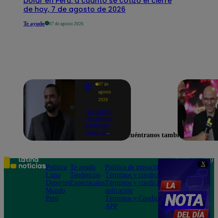
Dólar en Perú: a cuánto se cotizó el cierre
de hoy, 7 de agosto de 2026
Te ayudo
07 de agosto 2026
Yo
07 de
Soy
agosto
2026
"En Latina
me siento
como en
casa, lo
Encuéntranos también en
extrañaba":
Franco
Cabrera
emocionado
Teléfono: 219
X
por estreno
Política
Te ayudo
Política de privacidad
1000
de Yo Soy
Lima
Tendencias
Términos y condiciones
Av. San
2026
Deportes
Espectáculos
Términos y condiciones
Felipe 968
Mundo
aplicación
Jesús María
Perú
Términos y Condiciones
APP