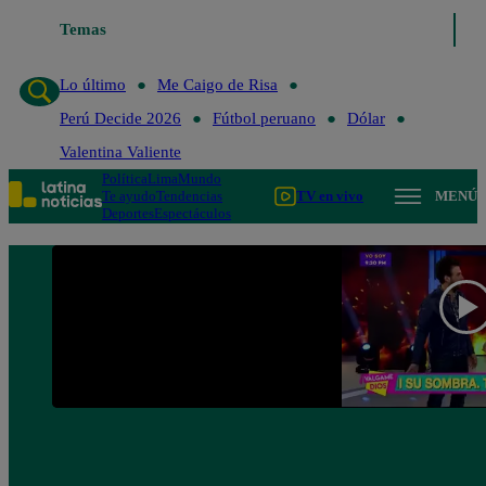
Temas
Lo último
Me Caigo de Risa
Perú Decide 
Lo último
Me Caigo de Risa
Perú Decide 2026
Fútbol peruano
Dólar
Valentina Valiente
Política
Lima
Mundo
Te ayudo
Tendencias
TV en vivo
MENÚ
Deportes
Espectáculos