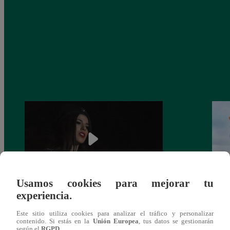
Usamos cookies para mejorar tu
experiencia.
¿Yahaira Plasencia y Maritza Rodríguez
Mayra
más unidas que nunca?
nada 
Este sitio utiliza cookies para analizar el tráfico y personalizar
cont
contenido. Si estás en la
Unión Europea
, tus datos se gestionarán
según el
RGPD
.