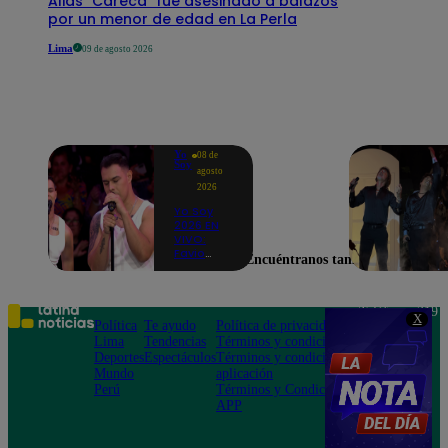
Alias "Careca" fue asesinado a balazos
por un menor de edad en La Perla
Lima
09 de agosto 2026
Yo
08 de
Soy
agosto
2026
Yo Soy
2026 EN
VIVO:
Favio
Encuéntranos también en
Enríquez
sorprende
como
Ricky
Teléfono: 219
X
Martin y
Política
Te ayudo
Política de privacidad
1000
pone a
Lima
Tendencias
Términos y condiciones
Av. San
bailar a
Deportes
Espectáculos
Términos y condiciones
Felipe 968
todos en
Mundo
aplicación
Jesús María
pleno
Perú
Términos y Condiciones
CASTING
APP
EN VIVO