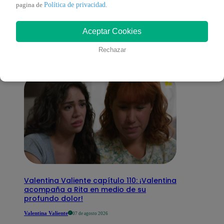
También te puede
Política de privacidad
pagina de
.
Aceptar Cookies
interesar
Rechazar
Valentina Valiente capítulo 110: ¡Valentina
acompaña a Rita en medio de su
profundo dolor!
Valentina Valiente
07 de agosto 2026