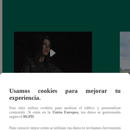
¿Yahaira Plasencia y Maritza Rodríguez
Mayra
Usamos cookies para mejorar tu
más unidas que nunca?
nada 
experiencia.
cont
Este sitio utiliza cookies para analizar el tráfico y personalizar
contenido. Si estás en la
Unión Europea
, tus datos se gestionarán
según el
RGPD
.
Para conocer mejor como se utilizan tus datos te invitamos leer nuestra